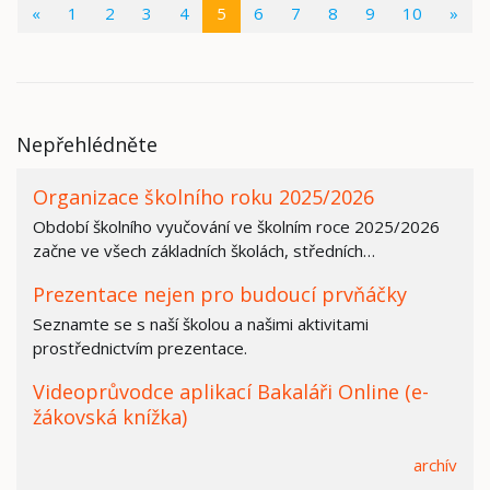
(current)
«
1
2
3
4
5
6
7
8
9
10
»
Nepřehlédněte
Organizace školního roku 2025/2026
Období školního vyučování ve školním roce 2025/2026
začne ve všech základních školách, středních…
Prezentace nejen pro budoucí prvňáčky
Seznamte se s naší školou a našimi aktivitami
prostřednictvím prezentace.
Videoprůvodce aplikací Bakaláři Online (e-
žákovská knížka)
archív