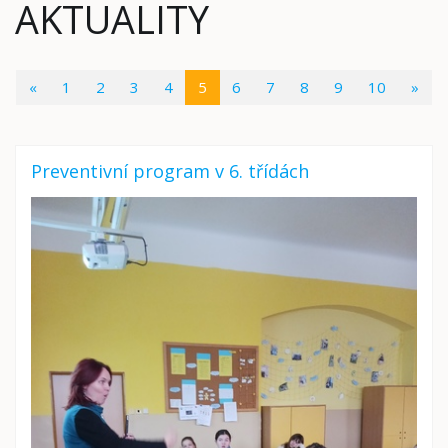
AKTUALITY
(current)
«
1
2
3
4
5
6
7
8
9
10
»
Preventivní program v 6. třídách