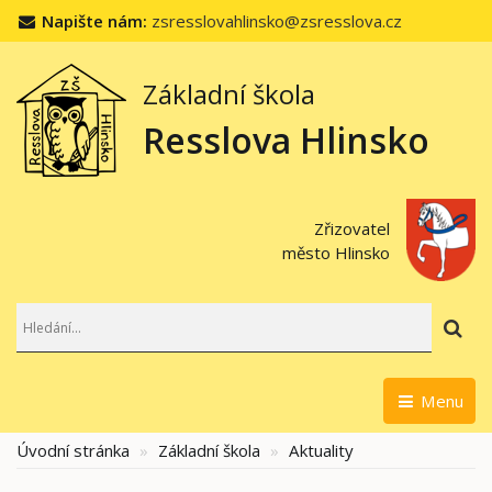
Napište nám:
zsresslovahlinsko@zsresslova.cz
Základní škola
Resslova Hlinsko
Zřizovatel
město Hlinsko
Hl
Menu
Úvodní stránka
Základní škola
Aktuality