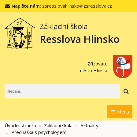
Napište nám:
zsresslovahlinsko@zsresslova.cz
Základní škola
Resslova Hlinsko
Zřizovatel
město Hlinsko
Hl
Menu
Úvodní stránka
Základní škola
Aktuality
Přednáška s psychologem