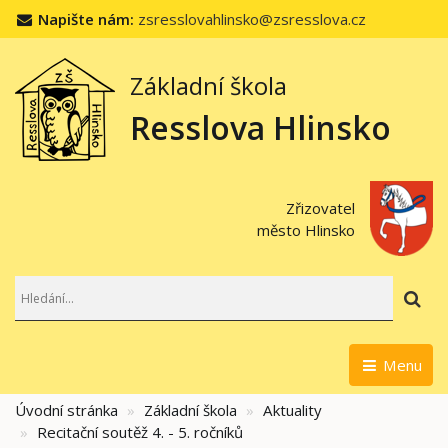
Napište nám:
zsresslovahlinsko@zsresslova.cz
Základní škola
Resslova Hlinsko
Zřizovatel
město Hlinsko
Hl
Menu
Úvodní stránka
Základní škola
Aktuality
Recitační soutěž 4. - 5. ročníků