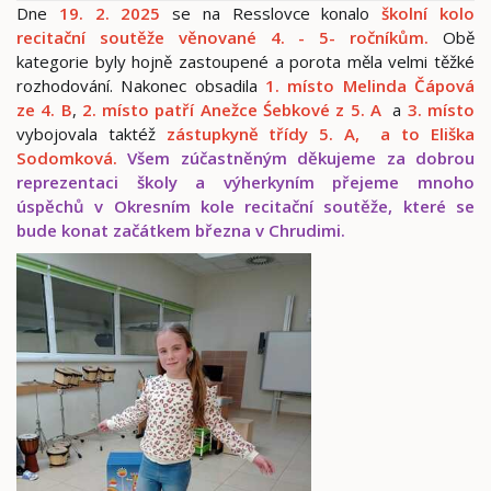
Dne
19. 2. 2025
se na Resslovce konalo
školní kolo
recitační soutěže věnované 4. - 5- ročníkům.
Obě
kategorie byly hojně zastoupené a porota měla velmi těžké
rozhodování. Nakonec obsadila
1. místo Melinda Čápová
ze 4. B
,
2. místo patří Anežce Śebkové z 5. A
a
3. místo
vybojovala taktéž
z
ástupkyně třídy 5. A, a to Eliška
Sodomková.
Všem zúčastněným děkujeme za dobrou
reprezentaci školy a výherkyním přejeme mnoho
úspěchů v Okresním kole recitační soutěže, které se
bude konat začátkem března v Chrudimi.