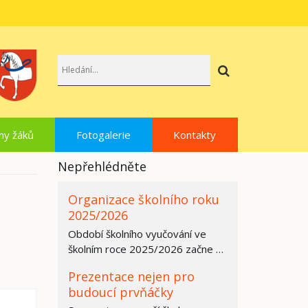
Hledat
hy žáků
Fotogalerie
Kontakty
Nepřehlédněte
Organizace školního roku
2025/2026
Období školního vyučování ve
školním roce 2025/2026 začne ve
všech základních školách,
Prezentace nejen pro
středních…
budoucí prvňáčky