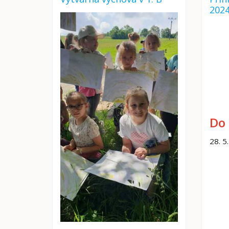
202
Do 
28. 5