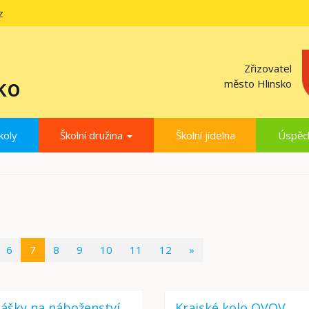
z
Zřizovatel
ko
město Hlinsko
koly
Školní družina
Školní jídelna
Úspěc
(current)
6
7
8
9
10
11
12
»
lášky na náboženství
Krajské kolo OVOV