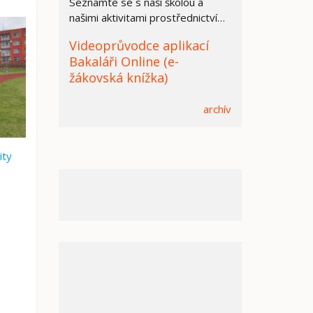
Seznamte se s naší školou a
našimi aktivitami prostřednictvím
prezentace.
Videoprůvodce aplikací
Bakaláři Online (e-
žákovská knížka)
archív
ity