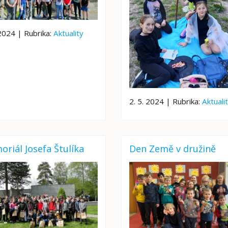
 2024 | Rubrika:
Aktuality
2. 5. 2024 | Rubrika:
Aktuali
riál Josefa Štulíka
Den Země v družině