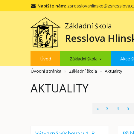
Napište nám:
zsresslovahlinsko@zsresslova.c
Základní škola
Resslova Hlins
Úvod
Základní škola
Akce š
Úvodní stránka
Základní škola
Aktuality
AKTUALITY
«
3
4
5
Výtvarná výchova v 1. B
Přih