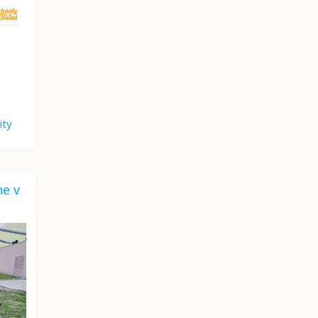
ity
ne v