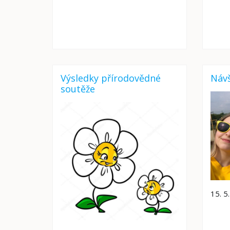
Výsledky přírodovědné
Náv
soutěže
15. 5