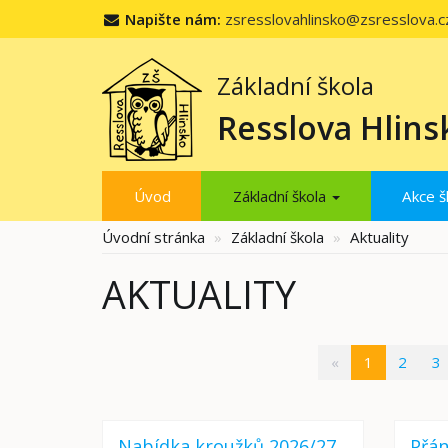
Napište nám:
zsresslovahlinsko@zsresslova.c
Základní škola
Resslova Hlins
Úvod
Základní škola
Akce š
Úvodní stránka
Základní škola
Aktuality
AKTUALITY
(current)
«
1
2
3
Nabídka kroužků 2026/27
Přán