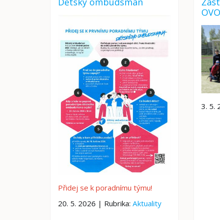
Dětský ombudsman
Zást
OVO
3. 5.
Přidej se k poradnímu týmu!
20. 5. 2026 | Rubrika:
Aktuality