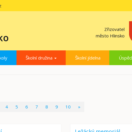
z
Zřizovatel
ko
město Hlinsko
koly
Školní družina
Školní jídelna
Úspěc
4
5
6
7
8
9
10
»
í
Ležácký memoriál