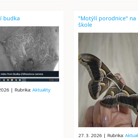
í budka
"Motýlí porodnice" na 
škole
 2026 | Rubrika:
Aktuality
27. 3. 2026 | Rubrika:
Aktual