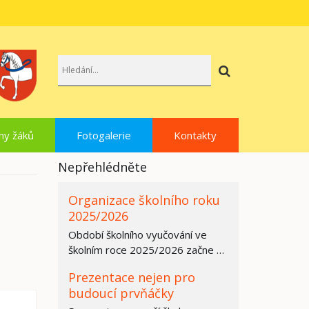
Hledat
hy žáků
Fotogalerie
Kontakty
Nepřehlédněte
Organizace školního roku
2025/2026
Období školního vyučování ve
školním roce 2025/2026 začne ve
všech základních školách,
Prezentace nejen pro
středních…
budoucí prvňáčky