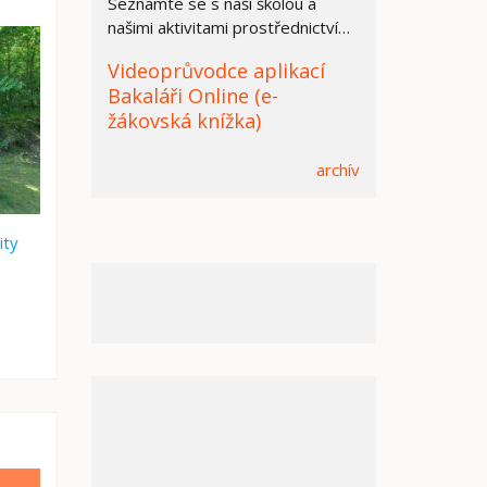
Seznamte se s naší školou a
našimi aktivitami prostřednictvím
prezentace.
Videoprůvodce aplikací
Bakaláři Online (e-
žákovská knížka)
archív
ity