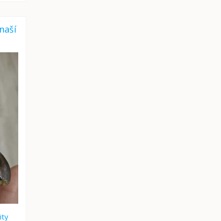
naší
ity