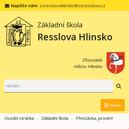
Napište nám:
zsresslovahlinsko@zsresslova.cz
Základní škola
Resslova Hlinsko
Zřizovatel
město Hlinsko
Hl
Menu
Úvodní stránka
Základní škola
Přestávka, prosím!