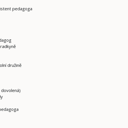
sistent pedagoga
edagog
poradkyně
lní družině
á dovolená)
ly
a pedagoga