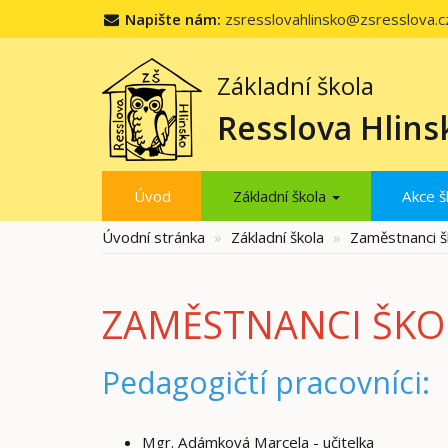
Napište nám:
zsresslovahlinsko@zsresslova.c
Základní škola
Resslova Hlins
Úvod
Základní škola
Akce š
Úvodní stránka
Základní škola
Zaměstnanci š
ZAMĚSTNANCI ŠKO
Pedagogičtí pracovníci:
Mgr. Adámková Marcela - učitelka