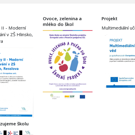
Ovoce, zelenina a
Projekt
mléko do škol
 II - Moderní
Multimediální u
ání v ZŠ Hlinsko,
va
izujeme školu