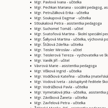
Mgr. Pavlová Ivana - učitelka
Mgr. Pechkan Mariana - sociální pedagog, a
Mgr. Petružálková Erika - učitelka
Mgr. Soukupová Dagmar - učitelka
Stloukalová Petra - asistentka pedagoga
Mgr. Suchomel Tomáš - učitel
Mgr. Svatoňová Martina - školní speciální p
Mgr. Šallyová Martina - učitelka, výchovná 
Mgr. Štůlová Zdeňka- učitelka
Mgr. Teisler Miroslav - učitel
Mgr. Teislerová Tereza - vychovatelka ve ško
Mgr. Vaněk Jiří - učitel
Vávrová Marie - asistentka pedagoga
Mgr. Víšková Ingrid - učitelka
Mgr. Vodičková Kateřina - učitelka (mateřsk
Mgr. Vodová Iveta - zástupkyně ředitele ško
Mgr. Vodrážková Pavla - učitelka
Mgr. Vymetalová Jitka - učitelka, asistentk
Mgr. Závišková Žaneta - učitelka
Mgr. Zavřelová Petra - učitelka