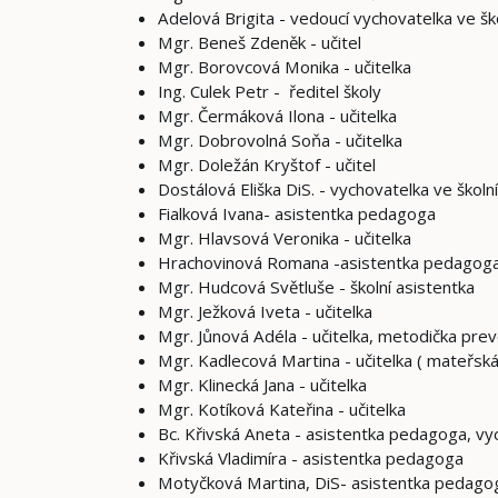
Adelová Brigita - vedoucí vychovatelka ve ško
Mgr. Beneš Zdeněk - učitel
Mgr. Borovcová Monika - učitelka
Ing. Culek Petr - ředitel školy
Mgr. Čermáková Ilona - učitelka
Mgr. Dobrovolná Soňa - učitelka
Mgr. Doležán Kryštof - učitel
Dostálová Eliška DiS. - vychovatelka ve školní
Fialková Ivana- asistentka pedagoga
Mgr. Hlavsová Veronika - učitelka
Hrachovinová Romana -asistentka pedagog
Mgr. Hudcová Světluše - školní asistentka
Mgr. Ježková Iveta - učitelka
Mgr. Jůnová Adéla - učitelka, metodička pre
Mgr. Kadlecová Martina - učitelka ( mateřsk
Mgr. Klinecká Jana - učitelka
Mgr. Kotíková Kateřina - učitelka
Bc. Křivská Aneta - asistentka pedagoga, vyc
Křivská Vladimíra - asistentka pedagoga
Motyčková Martina, DiS- asistentka pedagog