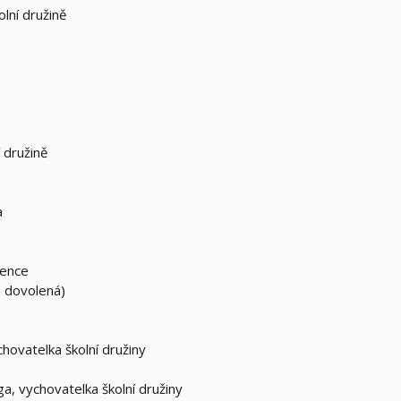
lní družině
 družině
a
vence
á dovolená)
hovatelka školní družiny
a, vychovatelka školní družiny