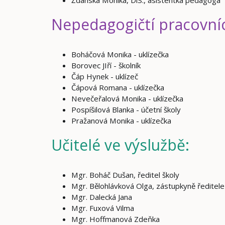
Ždánská Monika, DiS., asistentka pedagoga
Nepedagogičtí pracovníc
Boháčová Monika - uklízečka
Borovec JIří - školník
Čáp Hynek - uklízeč
Čápová Romana - uklízečka
Nevečeřalová Monika - uklízečka
Pospíšilová Blanka - účetní školy
Pražanová Monika - uklízečka
Učitelé ve výslužbě:
Mgr. Boháč Dušan, ředitel školy
Mgr. Bělohlávková Olga, zástupkyně ředitele
Mgr. Dalecká Jana
Mgr. Fuxová Vilma
Mgr. Hoffmanová Zdeňka