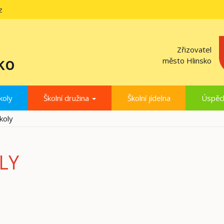
z
Zřizovatel
ko
město Hlinsko
koly
Školní družina
Školní jídelna
Úspěc
koly
LY