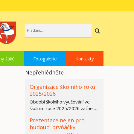
Hledat
hy žáků
Fotogalerie
Kontakty
Nepřehlédněte
Organizace školního roku
2025/2026
Období školního vyučování ve
školním roce 2025/2026 začne ve
všech základních školách,
Prezentace nejen pro
středních…
budoucí prvňáčky