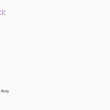
i:
 školy