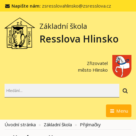
Napište nám:
zsresslovahlinsko@zsresslova.cz
Základní škola
Resslova Hlinsko
Zřizovatel
město Hlinsko
Hl
Menu
Úvodní stránka
Základní škola
Přijímačky