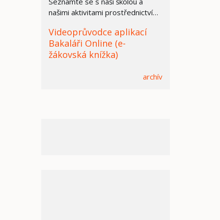
Seznamte se s naší školou a
našimi aktivitami prostřednictvím
prezentace.
Videoprůvodce aplikací
Bakaláři Online (e-
žákovská knížka)
archív