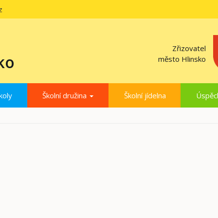
z
Zřizovatel
ko
město Hlinsko
koly
Školní družina
Školní jídelna
Úspěc