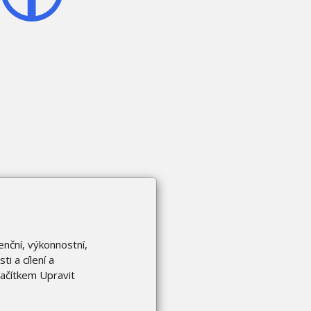
enční, výkonnostní,
i a cílení a
lačítkem Upravit