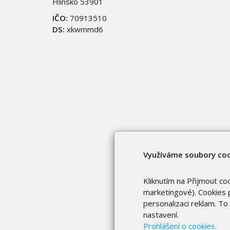
Hlinsko 53901
IČO:
70913510
DS:
xkwmmd6
Využíváme soubory co
Kliknutím na Přijmout co
marketingové). Cookies p
personalizaci reklam. T
nastavení.
Prohlášení o cookies.