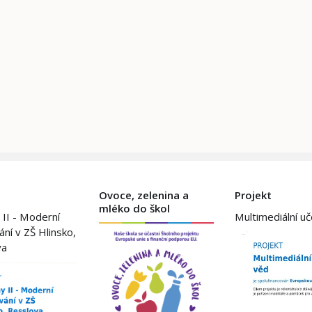
Ovoce, zelenina a
Projekt
mléko do škol
 II - Moderní
Multimediální u
ání v ZŠ Hlinsko,
va