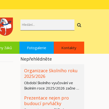
Hledat
hy žáků
Fotogalerie
Kontakty
Nepřehlédněte
Organizace školního roku
2025/2026
Období školního vyučování ve
školním roce 2025/2026 začne ve
všech základních školách,
Prezentace nejen pro
středních…
budoucí prvňáčky