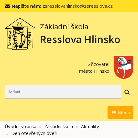
Napište nám:
zsresslovahlinsko@zsresslova.cz
Základní škola
Resslova Hlinsko
Zřizovatel
město Hlinsko
Hl
Menu
Úvodní stránka
Základní škola
Aktuality
Den otevřených dveří