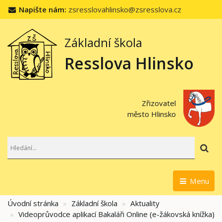
Napište nám:
zsresslovahlinsko@zsresslova.cz
Základní škola
Resslova Hlinsko
Zřizovatel
město Hlinsko
Hl
Menu
Úvodní stránka
Základní škola
Aktuality
Videoprůvodce aplikací Bakaláři Online (e-žákovská knížka)