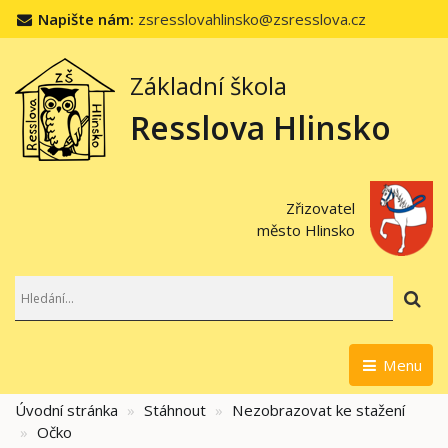
Napište nám:
zsresslovahlinsko@zsresslova.cz
Základní škola
Resslova Hlinsko
Zřizovatel
město Hlinsko
Hl
Menu
Úvodní stránka
Stáhnout
Nezobrazovat ke stažení
Očko