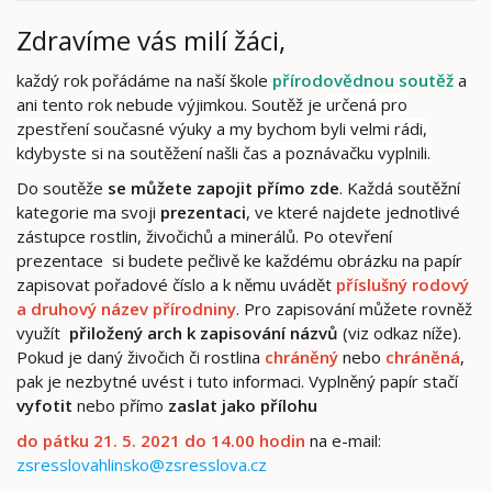
Zdravíme vás milí žáci,
každý rok pořádáme na naší škole
přírodovědnou soutěž
a
ani tento rok nebude výjimkou. Soutěž je
určená pro
zpestření současné výuky a my bychom byli velmi rádi,
kdybyste si na soutěžení našli čas a poznávačku vyplnili.
Do soutěže
se můžete zapojit přímo zde
. Každá soutěžní
kategorie ma svoji
prezentaci
, ve které najdete jednotlivé
zástupce rostlin, živočichů a minerálů. Po otevření
prezentace si budete pečlivě ke každému obrázku na papír
zapisovat pořadové číslo a k němu uvádět
příslušný rodový
a druhový název přírodniny
. Pro zapisování můžete rovněž
využít
přiložený arch k zapisování názvů
(viz odkaz níže).
Pokud je daný živočich či rostlina
chráněný
nebo
chráněná
,
pak je nezbytné uvést i tuto informaci. Vyplněný papír stačí
vyfotit
nebo přímo
zaslat jako přílohu
do pátku 21. 5. 2021 do 14.00 hodin
na e-mail:
zsresslovahlinsko@zsresslova.cz