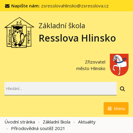
Napište nám:
zsresslovahlinsko@zsresslova.cz
Základní škola
Resslova Hlinsko
Zřizovatel
město Hlinsko
Hl
Menu
Úvodní stránka
Základní škola
Aktuality
Přírodovědná soutěž 2021