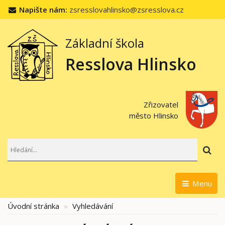
Napište nám:
zsresslovahlinsko@zsresslova.cz
Základní škola
Resslova Hlinsko
Zřizovatel
město Hlinsko
Hl
Menu
Úvodní stránka
Vyhledávání