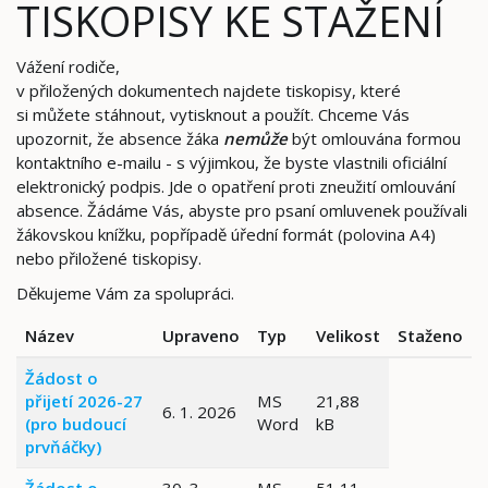
TISKOPISY KE STAŽENÍ
Vážení rodiče,
v přiložených dokumentech najdete tiskopisy, které
si můžete stáhnout, vytisknout a použít. Chceme Vás
upozornit, že absence žáka
nemůže
být omlouvána formou
kontaktního e-mailu - s výjimkou, že byste vlastnili oficiální
elektronický podpis. Jde o opatření proti zneužití omlouvání
absence. Žádáme Vás, abyste pro psaní omluvenek používali
žákovskou knížku, popřípadě úřední formát (polovina A4)
nebo přiložené tiskopisy.
Děkujeme Vám za spolupráci.
Název
Upraveno
Typ
Velikost
Staženo
Žádost o
přijetí 2026-27
MS
21,88
6. 1. 2026
(pro budoucí
Word
kB
prvňáčky)