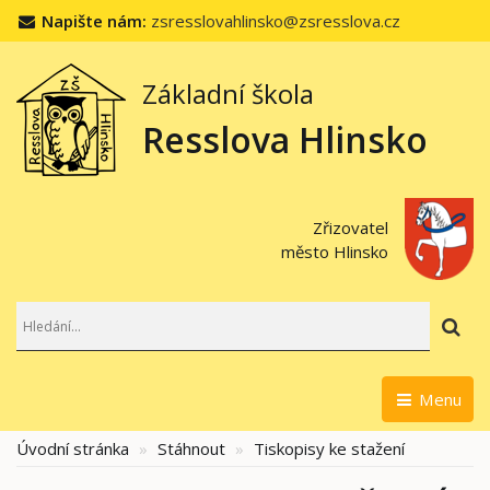
Napište nám:
zsresslovahlinsko@zsresslova.cz
Základní škola
Resslova Hlinsko
Zřizovatel
město Hlinsko
Hl
Menu
Úvodní stránka
Stáhnout
Tiskopisy ke stažení