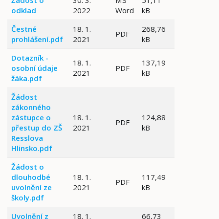
Žádost o
30. 3.
MS
51,11
odklad
2022
Word
kB
Čestné
18. 1.
268,76
PDF
prohlášení.pdf
2021
kB
Dotazník -
18. 1.
137,19
osobní údaje
PDF
2021
kB
žáka.pdf
Žádost
zákonného
zástupce o
18. 1.
124,88
PDF
přestup do ZŠ
2021
kB
Resslova
Hlinsko.pdf
Žádost o
dlouhodbé
18. 1.
117,49
PDF
uvolnění ze
2021
kB
školy.pdf
Uvolnění z
18. 1.
66,73