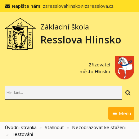
Napište nám:
zsresslovahlinsko@zsresslova.cz
Základní škola
Resslova Hlinsko
Zřizovatel
město Hlinsko
Hl
Menu
Úvodní stránka
Stáhnout
Nezobrazovat ke stažení
Testování