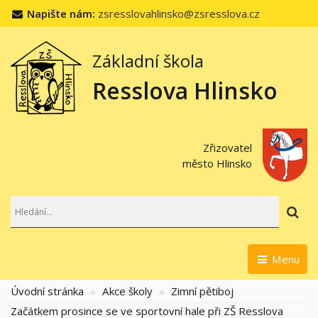
Napište nám:
zsresslovahlinsko@zsresslova.cz
Základní škola
Resslova Hlinsko
Zřizovatel
město Hlinsko
Hl
Menu
Úvodní stránka
Akce školy
Zimní pětiboj
Začátkem prosince se ve sportovní hale při ZŠ Resslova