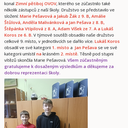
konal
Zimní pětiboj OVOV
, kterého se zúčastnilo také
několik zástupců z naší školy. Družstvo se představilo ve
složení:
Marie Pešavová a Jakub Žák z 9. B
,
Amálie
Štůlová, Anděla Malivánková a Jan Pešava z 8. B,
Štěpánka Vtípilová z 8. A
,
Adam Víšek ze 7. A a Lukáš
Koros ze 6. B
. V týmové soutěži obsadilo naše družstvo
celkové 9. místo, v jednotlivcích se dařilo více.
Lukáš Koros
obsadil ve své kategorii
1. místo
a
Jan Pešava
se ve své
kategorii umístil
na
krásném
2. místě
. Těsně pod stupni
vítězů skončila Marie Pešavová.
Všem zúčastněným
gratulujeme k dosaženým výsledkům a děkujeme za
dobrou reprezentaci školy.