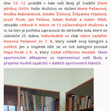
Dne
13. 12.
proběhl v hale naší školy již tradiční
Zimní
pětiboj OVOV
. Naše družstvo ve složení
Marie Pešavová,
Anděla Malivánková, Amálie Štůlová,
Štěpánka Vtípilová,
Josef Picek, Jan Pešava, Adam Boháč a Adam Víšek,
obsadilo
celkově 9. místo ze 12 zúčastněných družstev
a
ví, na čem je potřeba zapracovat do okresního kola, které se
uskuteční 25. dubna.
Individuálně se
však
velice zadařilo
Honzovi Pešavovi ze 7. B,
který ovládl svoji kategorii a
zvítězil
. Jen o stupínek níže se ve své kategorii postavil
Pepa Picek z 9. A,
který
získal stříbrnou medail
i
.
Všem
sportovcům děkujeme za reprezentaci naší školy a
přejeme hodně úspěchů v dalších sportovních kláních.