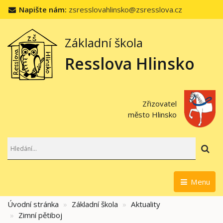
Napište nám:
zsresslovahlinsko@zsresslova.cz
Základní škola
Resslova Hlinsko
Zřizovatel
město Hlinsko
Hl
Menu
Úvodní stránka
Základní škola
Aktuality
Zimní pětiboj