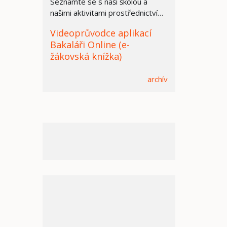
Seznamte se s naší školou a
našimi aktivitami prostřednictvím
prezentace.
Videoprůvodce aplikací
Bakaláři Online (e-
žákovská knížka)
archív