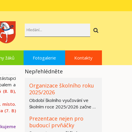
Hledat
hy žáků
Fotogalerie
Kontakty
Nepřehlédněte
zástupci
nbalem a
Organizace školního roku
 (8. B),
2025/2026
Období školního vyučování ve
. místo
.
školním roce 2025/2026 začne ve
a (7. B)
všech základních školách,
Prezentace nejen pro
středních…
budoucí prvňáčky
ěkujeme