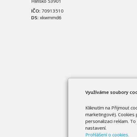
Hlinsko 53901
IČO:
70913510
DS:
xkwmmd6
Využíváme soubory co
Kliknutím na Přijmout co
marketingové). Cookies p
personalizaci reklam. T
nastavení.
Prohlášení o cookies.