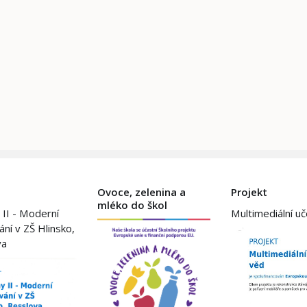
Ovoce, zelenina a
Projekt
mléko do škol
 II - Moderní
Multimediální u
ání v ZŠ Hlinsko,
va