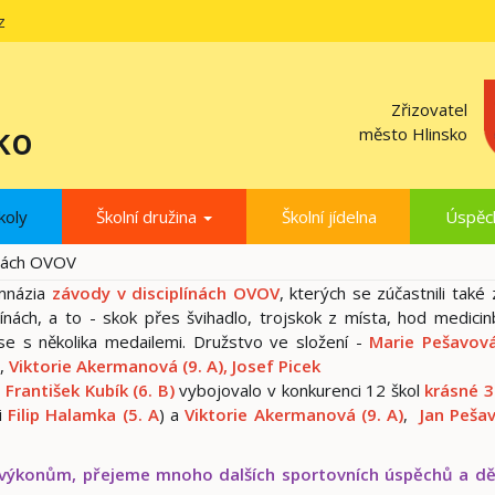
z
Zřizovatel
ko
město Hlinsko
koly
Školní družina
Školní jídelna
Úspěc
ínách OVOV
ymnázia
závody v disciplínách OVOV
, kterých se zúčastnili také 
plínách, a to - skok přes švihadlo, trojskok z místa, hod medici
 se s několika medailemi. Družstvo ve složení -
Marie Pešavová
,
Viktorie Akermanová (9. A), Josef Picek
d František Kubík (6. B)
vybojovalo v konkurenci 12 škol
krásné 3
i
Filip Halamka (5. A
) a
Viktorie Akermanová (9. A)
,
Jan Pešav
výkonům, přejeme mnoho dalších sportovních úspěchů a d