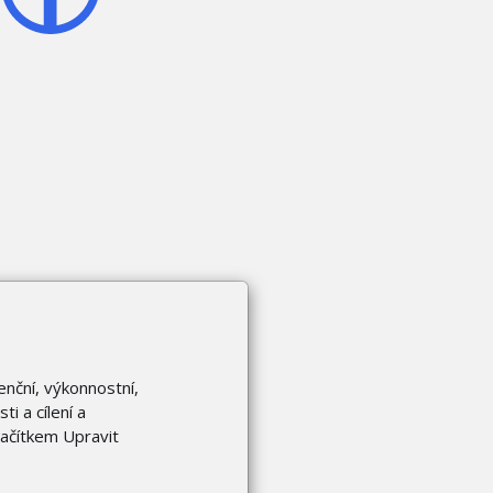
enční, výkonnostní,
i a cílení a
lačítkem Upravit