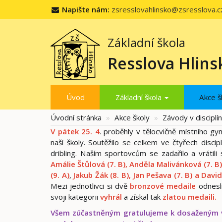
Napište nám:
zsresslovahlinsko@zsresslova.c
Základní škola
Resslova Hlins
Úvod
Základní škola
Akce š
Úvodní stránka
Akce školy
Závody v discipl
V pátek 25. 4
. proběhly v tělocvičně místního g
naší školy. Soutěžilo se celkem ve čtyřech disci
dribling. Naším sportovcům se zadařilo a vrátili
Amálie Štůlová (7. B), Anděla Malivánková (7. B)
(9. A)
,
Jakub Žák (8. B), Jan Pešava (7. B) a Davi
Mezi jednotlivci si dvě
bronzové medaile
odnesl
svoji kategorii
vyhrál
a získal tak
zlatou medaili.
Všem zúčastněným gratulujeme k dosaženým 