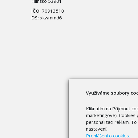
Hlinsko 53901
IČO:
70913510
DS:
xkwmmd6
Využíváme soubory co
Kliknutím na Přijmout co
marketingové). Cookies p
personalizaci reklam. T
nastavení.
Prohlášení o cookies.