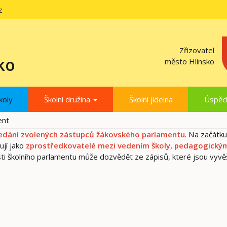
z
Zřizovatel
ko
město Hlinsko
koly
Školní družina
Školní jídelna
Úspěc
ent
sedání zvolených zástupců žákovského parlamentu
. Na začátku
ují jako
zprostředkovatelé mezi vedením školy, pedagogický
osti školního parlamentu může dozvědět ze zápisů, které jsou vyv