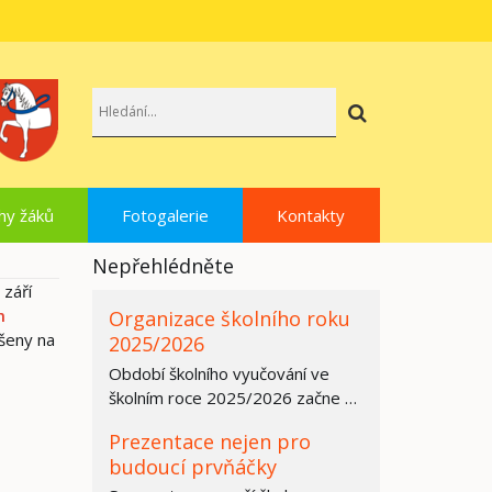
Hledat
hy žáků
Fotogalerie
Kontakty
Nepřehlédněte
 září
m
Organizace školního roku
ěšeny na
2025/2026
Období školního vyučování ve
školním roce 2025/2026 začne ve
všech základních školách,
Prezentace nejen pro
středních…
budoucí prvňáčky