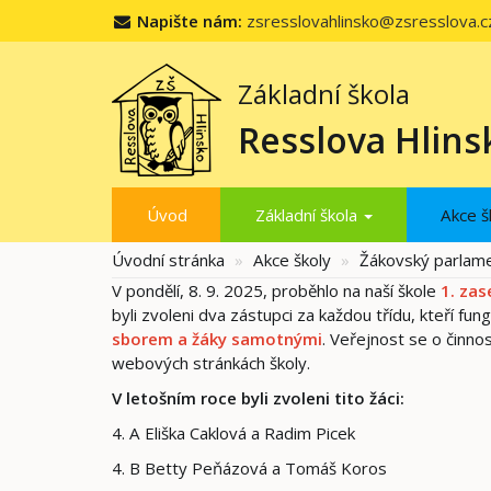
Napište nám:
zsresslovahlinsko@zsresslova.c
Základní škola
Resslova Hlins
Úvod
Základní škola
Akce š
Úvodní stránka
Akce školy
Žákovský parlam
V pondělí, 8. 9. 2025, proběhlo na naší škole
1. za
byli zvoleni dva zástupci za každou třídu, kteří fung
sborem a žáky samotnými
. Veřejnost se o činn
webových stránkách školy.
V letošním roce byli zvoleni tito žáci:
4. A Eliška Caklová a Radim Picek
4. B Betty Peňázová a Tomáš Koros