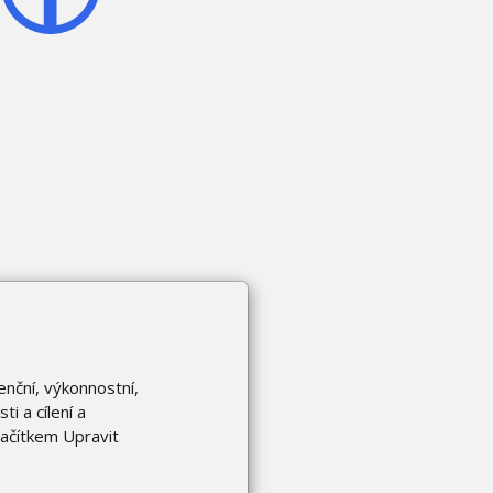
enční, výkonnostní,
i a cílení a
lačítkem Upravit