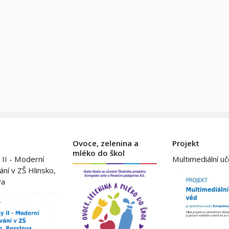
Ovoce, zelenina a
Projekt
mléko do škol
 II - Moderní
Multimediální u
ání v ZŠ Hlinsko,
va