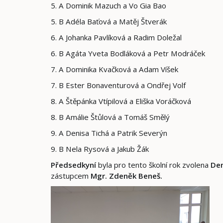
5. A Dominik Mazuch a Vo Gia Bao
5. B Adéla Baťová a Matěj Štverák
6. A Johanka Pavlíková a Radim Doležal
6. B Agáta Yveta Bodláková a Petr Modráček
7. A Dominika Kvačková a Adam Víšek
7. B Ester Bonaventurová a Ondřej Volf
8. A Štěpánka Vtípilová a Eliška Voráčková
8. B Amálie Štůlová a Tomáš Smělý
9. A Denisa Tichá a Patrik Severýn
9. B Nela Rysová a Jakub Žák
Předsedkyní
byla pro tento školní rok zvolena
Den
zástupcem
Mgr. Zdeněk
Beneš.