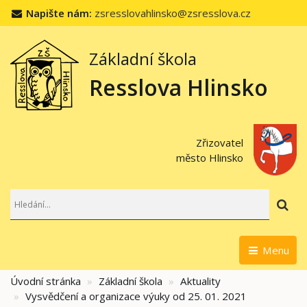
Napište nám:
zsresslovahlinsko@zsresslova.cz
Základní škola
Resslova Hlinsko
Zřizovatel
město Hlinsko
Hl
Menu
Úvodní stránka
Základní škola
Aktuality
Vysvědčení a organizace výuky od 25. 01. 2021