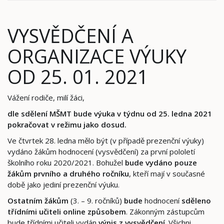
VYSVĚDČENÍ A
ORGANIZACE VÝUKY
OD 25. 01. 2021
Vážení rodiče, milí žáci,
dle sdělení MŠMT bude výuka v týdnu od 25. ledna 2021
pokračovat v režimu jako dosud.
Ve čtvrtek 28. ledna mělo být (v případě prezenční výuky)
vydáno žákům hodnocení (vysvědčení) za první pololetí
školního roku 2020/2021. Bohužel
bude vydáno
pouze
žákům prvního a druhého ročníku
, kteří mají v současné
době jako jediní prezenční výuku.
Ostatním žákům
(3. – 9. ročníků)
bude
hodnocení
sděleno
třídními učiteli online způsobem
. Zákonným zástupcům
bude třídními učiteli vydán
výpis z vysvědčení
. Všichni