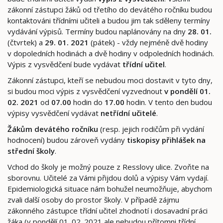
zákonní zástupci žáků od třetího do devátého ročníku budou
kontaktováni třídními učiteli a budou jim tak sděleny termíny
vydávání výpisů. Termíny budou naplánovány na dny
28. 01.
(čtvrtek) a
29. 01. 2021
(pátek) - vždy nejméně dvě hodiny
v dopoledních hodinách a dvě hodiny v odpoledních hodinách.
Výpis z vysvědčení bude vydávat
třídní učitel
.
Zákonní zástupci, kteří se nebudou moci dostavit v tyto dny,
si budou moci výpis z vysvědčení vyzvednout
v pondělí 01.
02. 2021
od
07.00
hodin do
17.00
hodin. V tento den budou
výpisy vysvědčení vydávat
netřídní učitelé
.
Žákům
devátého ročníku
(resp. jejich rodičům při vydání
hodnocení) budou zároveň vydány
tiskopisy přihlášek na
střední školy
.
Vchod do školy je možný pouze z Resslovy ulice. Zvoňte na
sborovnu. Učitelé za Vámi přijdou dolů a výpisy Vám vydají.
Epidemiologická situace nám bohužel neumožňuje, abychom
zvali další osoby do prostor školy. V případě zájmu
zákonného zástupce třídní učitel zhodnotí i dosavadní práci
žáka (v pondělí 01. 02. 2021 ale nebudou přítomni třídní