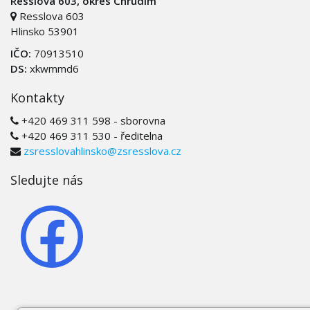
Resslova 603, okres Chrudim
Resslova 603
Hlinsko 53901
IČO:
70913510
DS:
xkwmmd6
Kontakty
+420 469 311 598 - sborovna
+420 469 311 530 - ředitelna
zsresslovahlinsko@zsresslova.cz
Sledujte nás