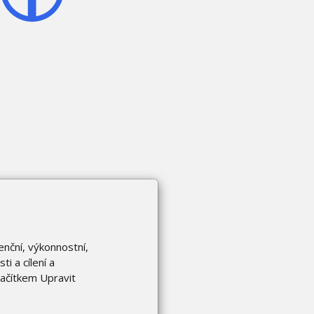
enční, výkonnostní,
i a cílení a
lačítkem Upravit