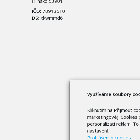
Hlinsko 53901
IČO:
70913510
DS:
xkwmmd6
Využíváme soubory co
Kliknutím na Přijmout co
marketingové). Cookies p
personalizaci reklam. T
nastavení.
Prohlášení o cookies.