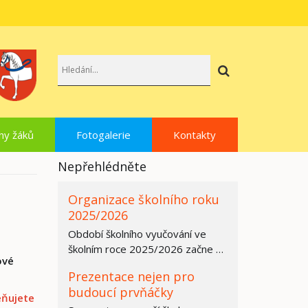
Hledat
hy žáků
Fotogalerie
Kontakty
Nepřehlédněte
Organizace školního roku
2025/2026
Období školního vyučování ve
školním roce 2025/2026 začne ve
ové
všech základních školách,
Prezentace nejen pro
středních…
budoucí prvňáčky
eňujete