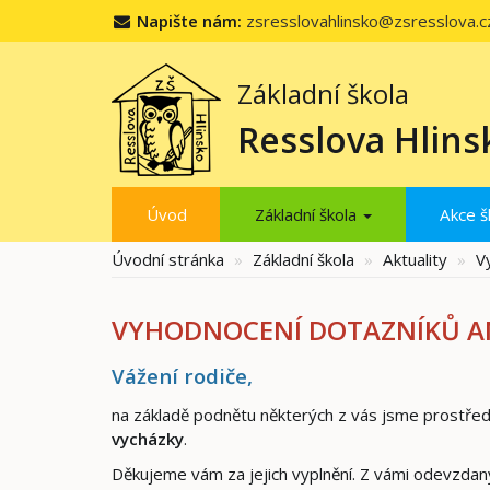
Napište nám:
zsresslovahlinsko@zsresslova.c
Základní škola
Resslova Hlins
Úvod
Základní škola
Akce š
Úvodní stránka
Základní škola
Aktuality
V
VYHODNOCENÍ DOTAZNÍKŮ AN
Vážení rodiče,
na základě podnětu některých z vás jsme prostředni
vycházky
.
Děkujeme vám za jejich vyplnění. Z vámi odevzdan