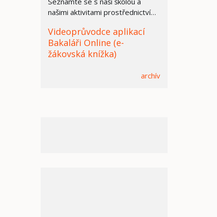
Seznamte se s naší školou a
našimi aktivitami prostřednictvím
prezentace.
Videoprůvodce aplikací
Bakaláři Online (e-
žákovská knížka)
archív