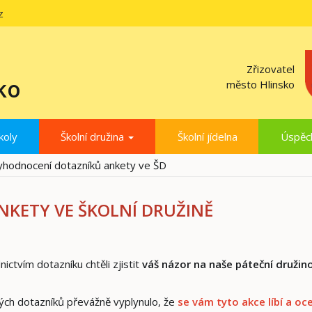
z
Zřizovatel
ko
město Hlinsko
koly
Školní družina
Školní jídelna
Úspěc
yhodnocení dotazníků ankety ve ŠD
KETY VE ŠKOLNÍ DRUŽINĚ
ctvím dotazníku chtěli zjistit
váš názor na naše páteční družin
ých dotazníků převážně vyplynulo, že
se vám tyto akce líbí a oc