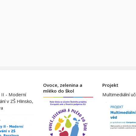
Ovoce, zelenina a
Projekt
mléko do škol
 II - Moderní
Multimediální u
ání v ZŠ Hlinsko,
va