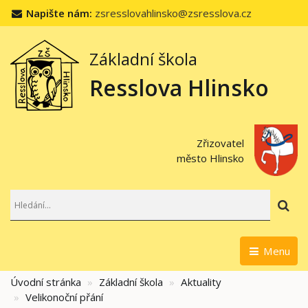
Napište nám:
zsresslovahlinsko@zsresslova.cz
Základní škola
Resslova Hlinsko
Zřizovatel
město Hlinsko
Hl
Menu
Úvodní stránka
Základní škola
Aktuality
Velikonoční přání