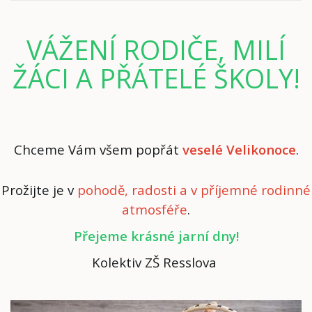
VÁŽENÍ RODIČE, MILÍ
ŽÁCI A PŘÁTELÉ ŠKOLY!
C
hceme Vám všem popřát
veselé Velikonoce
.
Prožijte je v
pohodě, radosti a v příjemné rodinné
atmosféře
.
Přejeme krásné jarní dny!
Kolektiv ZŠ Resslova