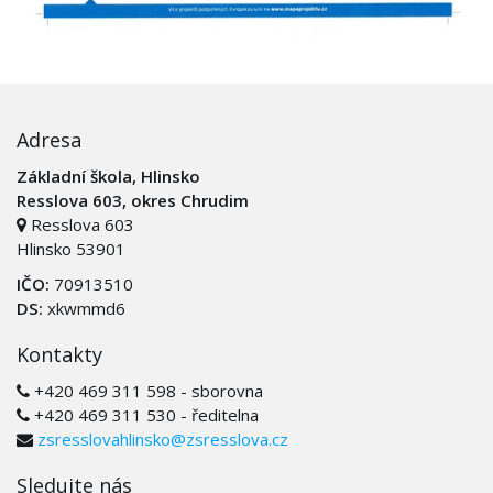
Adresa
Základní škola, Hlinsko
Resslova 603, okres Chrudim
Resslova 603
Hlinsko 53901
IČO:
70913510
DS:
xkwmmd6
Kontakty
+420 469 311 598 - sborovna
+420 469 311 530 - ředitelna
zsresslovahlinsko@zsresslova.cz
Sledujte nás