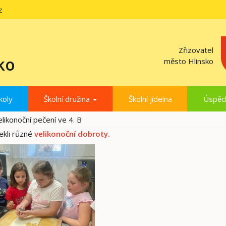
z
Zřizovatel
ko
město Hlinsko
koly
Školní družina
Školní jídelna
Úspěc
elikonoční pečení ve 4. B
pekli různé
velikonoční dobroty.