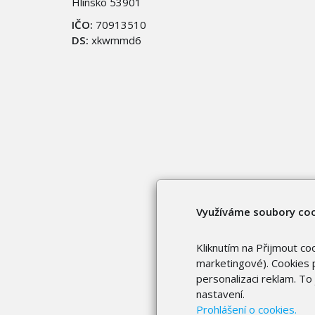
Hlinsko 53901
IČO:
70913510
DS:
xkwmmd6
Využíváme soubory co
Kliknutím na Přijmout co
marketingové). Cookies p
personalizaci reklam. T
nastavení.
Prohlášení o cookies.