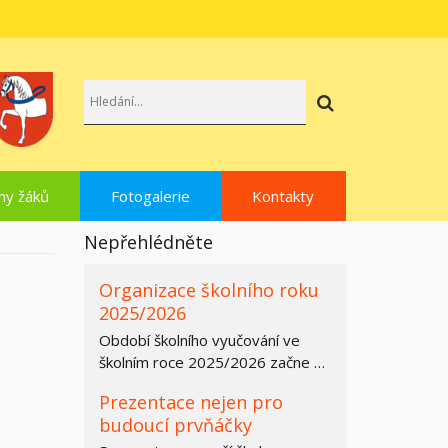
Hledat
hy žáků
Fotogalerie
Kontakty
Nepřehlédněte
Organizace školního roku
2025/2026
Období školního vyučování ve
školním roce 2025/2026 začne ve
všech základních školách,
Prezentace nejen pro
středních…
budoucí prvňáčky