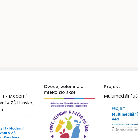
Ovoce, zelenina a
Projekt
mléko do škol
 II - Moderní
Multimediální u
ání v ZŠ Hlinsko,
va