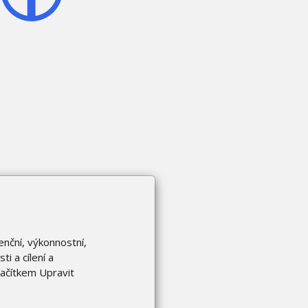
enční, výkonnostní,
i a cílení a
lačítkem Upravit