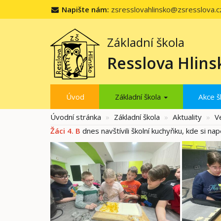
Napište nám:
zsresslovahlinsko@zsresslova.c
Základní škola
Resslova Hlins
Úvod
Základní škola
Akce š
Úvodní stránka
Základní škola
Aktuality
V
Žáci 4. B
dnes navštívili školní kuchyňku, kde si na