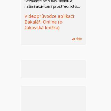
Seznamte se s naší školou a
našimi aktivitami prostřednictvím
prezentace.
Videoprůvodce aplikací
Bakaláři Online (e-
žákovská knížka)
archív