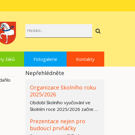
Hledat
hy žáků
Fotogalerie
Kontakty
Nepřehlédněte
dařilo
Organizace školního roku
2025/2026
Období školního vyučování ve
školním roce 2025/2026 začne ve
všech základních školách,
Prezentace nejen pro
středních…
budoucí prvňáčky