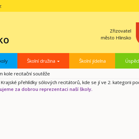
z
Zřizovatel
ko
město Hlinsko
koly
Školní družina
Školní jídelna
Úspěc
 kole recitační soutěže
 Krajské přehlídky sólových recitátorů, kde se jí ve 2. kategorii po
ujeme za dobrou reprezentaci naší školy.