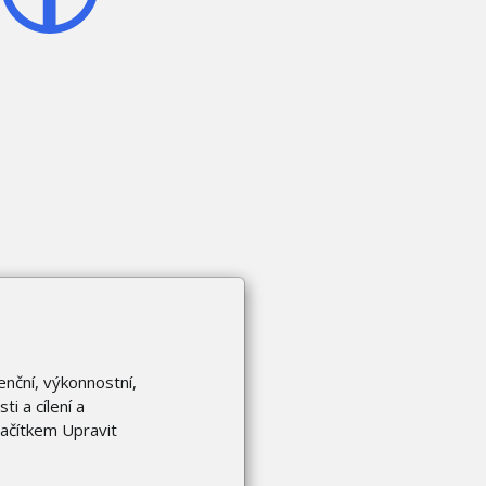
enční, výkonnostní,
i a cílení a
lačítkem Upravit