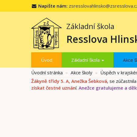
Napište nám:
zsresslovahlinsko@zsresslova.c
Základní škola
Resslova Hlins
Úvod
Základní škola
Akce š
Úvodní stránka
Akce školy
Úspěch v krajském
Žákyně třídy 5. A, Anežka Šebková
, se zúčastnila
získat čestné uznán
í.
Anežce gratulujeme a děk