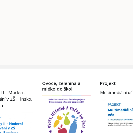
Ovoce, zelenina a
Projekt
mléko do škol
 II - Moderní
Multimediální u
ání v ZŠ Hlinsko,
va