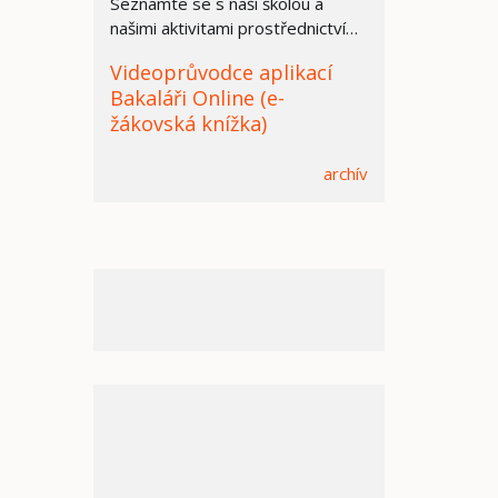
Seznamte se s naší školou a
našimi aktivitami prostřednictvím
prezentace.
Videoprůvodce aplikací
Bakaláři Online (e-
žákovská knížka)
archív