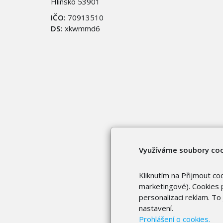
Hlinsko 53901
IČO:
70913510
DS:
xkwmmd6
Využíváme soubory co
Kliknutím na Přijmout co
marketingové). Cookies p
personalizaci reklam. T
nastavení.
Prohlášení o cookies.