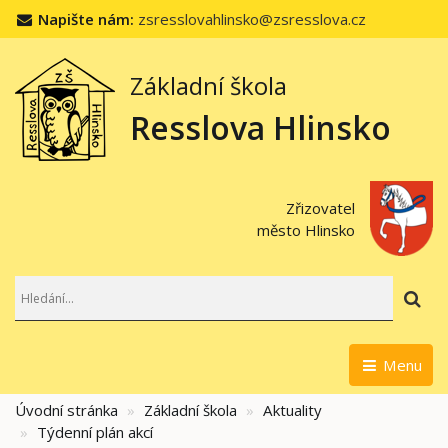
Napište nám:
zsresslovahlinsko@zsresslova.cz
Základní škola
Resslova Hlinsko
Zřizovatel
město Hlinsko
Hl
Menu
Úvodní stránka
Základní škola
Aktuality
Týdenní plán akcí