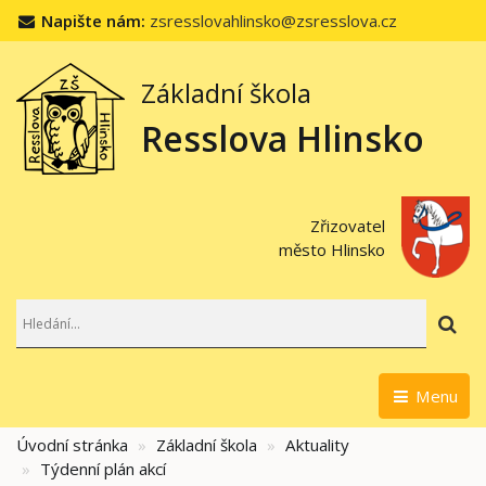
Napište nám:
zsresslovahlinsko@zsresslova.cz
Základní škola
Resslova Hlinsko
Zřizovatel
město Hlinsko
Hl
Menu
Úvodní stránka
Základní škola
Aktuality
Týdenní plán akcí