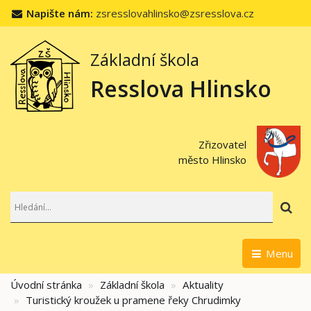
Napište nám:
zsresslovahlinsko@zsresslova.cz
Základní škola
Resslova Hlinsko
Zřizovatel
město Hlinsko
Hl
Menu
Úvodní stránka
Základní škola
Aktuality
Turistický kroužek u pramene řeky Chrudimky