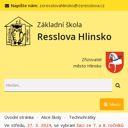
Napište nám:
zsresslovahlinsko@zsresslova.cz
Základní škola
Resslova Hlinsko
Zřizovatel
město Hlinsko
Hl
Menu
Úvodní stránka
Akce školy
Technohrátky
Ve středu,
27. 3. 2024
, se vybraní
žáci ze 7. a 8. ročníků