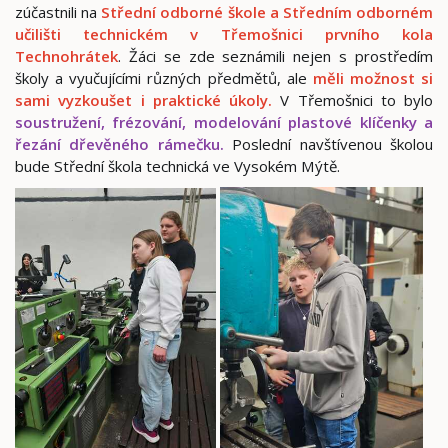
zúčastnili na
Střední odborné škole a Středním odborném
učilišti technickém v Třemošnici
prvního kola
Technohrátek
. Žáci se zde seznámili nejen s prostředím
školy a vyučujícími různých předmětů, ale
měli možnost si
sami vyzkoušet i
praktické úkoly.
V Třemošnici to bylo
soustružení, frézování, modelování plastové klíčenky a
řezání dřevěného rámečku.
Poslední navštívenou školou
bude Střední škola technická ve Vysokém Mýtě.