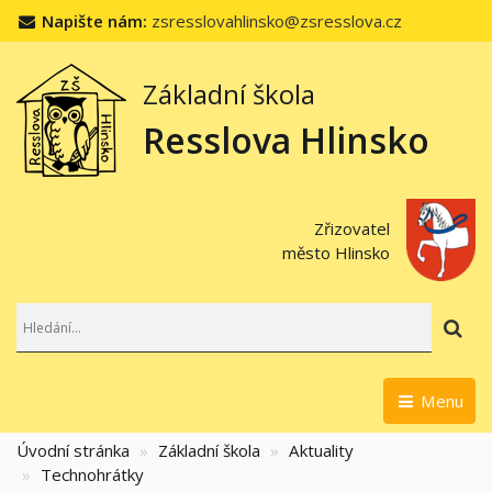
Napište nám:
zsresslovahlinsko@zsresslova.cz
Základní škola
Resslova Hlinsko
Zřizovatel
město Hlinsko
Hl
Menu
Úvodní stránka
Základní škola
Aktuality
Technohrátky