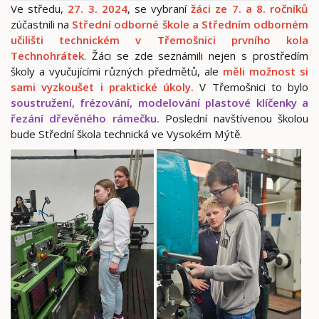
Ve středu,
27. 3. 2024
, se vybraní
žáci ze 7. a 8. ročníků
zúčastnili na
Střední odborné škole a Středním odborném
učilišti technickém v Třemošnici
prvního kola
Technohrátek
. Žáci se zde seznámili nejen s prostředím
školy a vyučujícími různých předmětů, ale
měli možnost si
sami vyzkoušet i
praktické úkoly.
V Třemošnici to bylo
soustružení, frézování, modelování plastové klíčenky a
řezání dřevěného rámečku.
Poslední navštívenou školou
bude Střední škola technická ve Vysokém Mýtě.