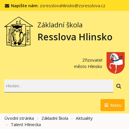
Napište nám:
zsresslovahlinsko@zsresslova.cz
Základní škola
Resslova Hlinsko
Zřizovatel
město Hlinsko
Hl
Menu
Úvodní stránka
Základní škola
Aktuality
Talent Hlinecka