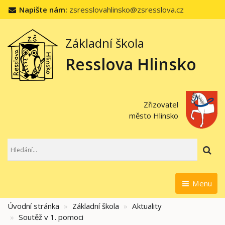
Napište nám:
zsresslovahlinsko@zsresslova.cz
Základní škola
Resslova Hlinsko
Zřizovatel
město Hlinsko
Hl
Menu
Úvodní stránka
Základní škola
Aktuality
Soutěž v 1. pomoci