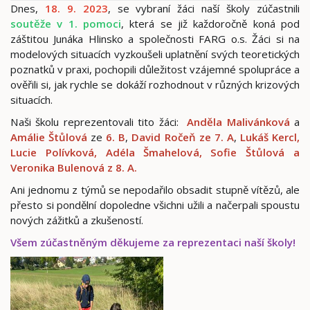
Dnes,
18. 9. 2023
, se vybraní žáci naší školy zúčastnili
soutěže v 1. pomo
c
i
, která se již každoročně koná pod
záštitou Junáka Hlinsko a společnosti FARG o.s. Žáci si na
modelových situacích vyzkoušeli uplatnění svých teoretických
poznatků v praxi, pochopili důležitost vzájemné spolupráce a
ověřili si, jak rychle se dokáží rozhodnout v různých krizových
situacích.
Naši školu reprezentovali tito žáci:
Anděla Malivánková
a
Amálie Štůlová
ze
6. B
,
David Ročeň ze 7. A
,
Lukáš Kercl,
Lucie Polívková, Adéla Šmahelová, Sofie Štůlová a
Veronika Bulenová z 8. A.
Ani jednomu z týmů se nepodařilo obsadit stupně vítězů, ale
přesto si pondělní dopoledne všichni užili a načerpali spoustu
nových zážitků a zkušeností.
Všem zúčastněným děkujeme za reprezentaci naší školy!