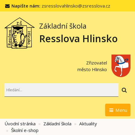
Napište nám:
zsresslovahlinsko@zsresslova.cz
Základní škola
Resslova Hlinsko
Zřizovatel
město Hlinsko
Hl
Menu
Úvodní stránka
Základní škola
Aktuality
Školní e-shop