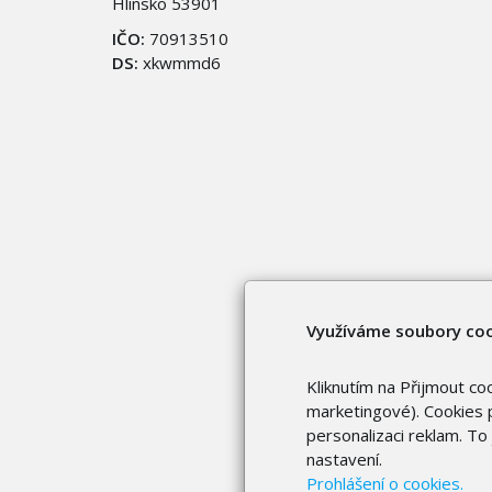
Hlinsko 53901
IČO:
70913510
DS:
xkwmmd6
Využíváme soubory co
Kliknutím na Přijmout co
marketingové). Cookies p
personalizaci reklam. T
nastavení.
Prohlášení o cookies.