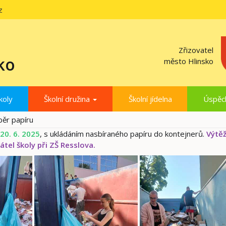
z
Zřizovatel
ko
město Hlinsko
koly
Školní družina
Školní jídelna
Úspěc
běr papíru
20. 6. 2025
, s ukládáním nasbíraného papíru do kontejnerů.
Výtěž
tel školy při ZŠ Resslova.