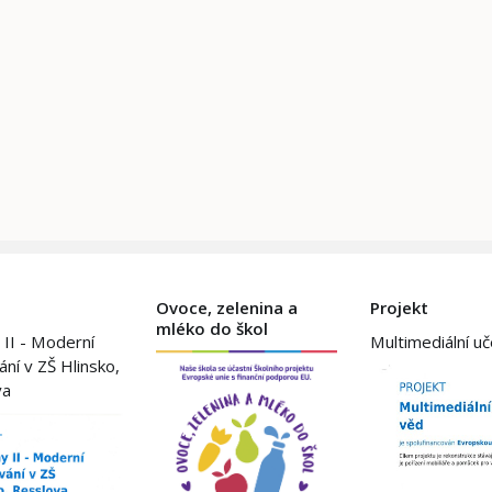
Ovoce, zelenina a
Projekt
mléko do škol
 II - Moderní
Multimediální u
ání v ZŠ Hlinsko,
va