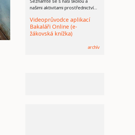
Seznamte se s naší školou a
našimi aktivitami prostřednictvím
prezentace.
Videoprůvodce aplikací
Bakaláři Online (e-
žákovská knížka)
archív