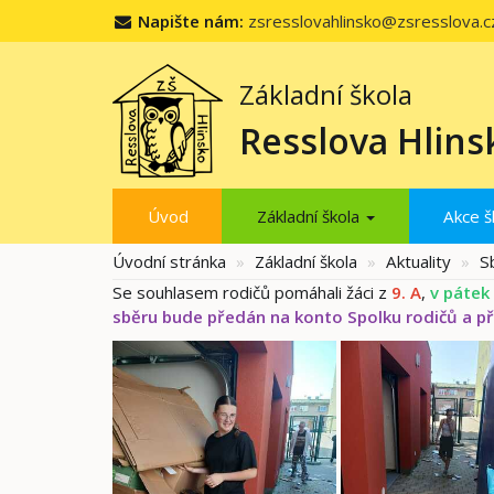
Napište nám:
zsresslovahlinsko@zsresslova.c
Základní škola
Resslova Hlins
Úvod
Základní škola
Akce š
Úvodní stránka
Základní škola
Aktuality
S
Se souhlasem rodičů pomáhali žáci z
9. A
,
v pátek
sběru bude předán na konto Spolku rodičů a přá