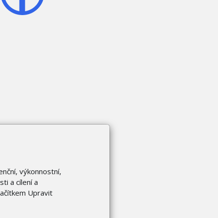
enční, výkonnostní,
i a cílení a
lačítkem Upravit