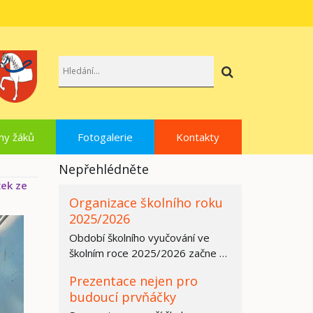
Hledat
hy žáků
Fotogalerie
Kontakty
Nepřehlédněte
ek ze
Organizace školního roku
2025/2026
Období školního vyučování ve
školním roce 2025/2026 začne ve
všech základních školách,
Prezentace nejen pro
středních…
budoucí prvňáčky