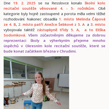
Dne
19. 2. 2025
se na Resslovce konalo
školní kolo
recitační soutěže věnované 4. - 5- ročníkům.
Obě
kategorie byly hojně zastoupené a porota měla velmi těžké
rozhodování. Nakonec obsadila
1. místo Melinda Čápová
ze 4. B
,
2. místo patří Anežce Śebkové z 5. A
a
3. místo
vybojovala taktéž
z
ástupkyně třídy 5. A, a to Eliška
Sodomková.
Všem zúčastněným děkujeme za dobrou
reprezentaci školy a výherkyním přejeme mnoho
úspěchů v Okresním kole recitační soutěže, které se
bude konat začátkem března v Chrudimi.