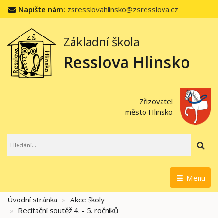
Napište nám:
zsresslovahlinsko@zsresslova.cz
Základní škola
Resslova Hlinsko
Zřizovatel
město Hlinsko
Hl
Menu
Úvodní stránka
Akce školy
Recitační soutěž 4. - 5. ročníků