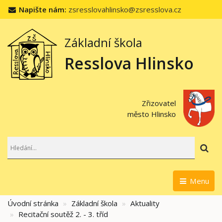
Napište nám:
zsresslovahlinsko@zsresslova.cz
Základní škola
Resslova Hlinsko
Zřizovatel
město Hlinsko
Hl
Menu
Úvodní stránka
Základní škola
Aktuality
Recitační soutěž 2. - 3. tříd