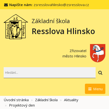
Napište nám:
zsresslovahlinsko@zsresslova.cz
Základní škola
Resslova Hlinsko
Zřizovatel
město Hlinsko
Hl
Menu
Úvodní stránka
Základní škola
Aktuality
Projektový den