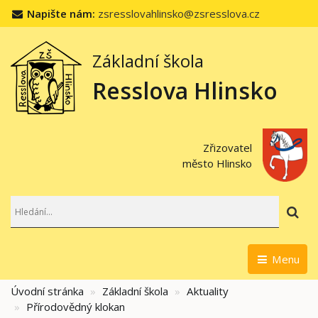
Napište nám:
zsresslovahlinsko@zsresslova.cz
Základní škola
Resslova Hlinsko
Zřizovatel
město Hlinsko
Hl
Menu
Úvodní stránka
Základní škola
Aktuality
Přírodovědný klokan