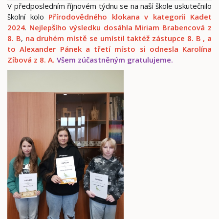
V předposledním říjnovém týdnu se na naší škole uskutečnilo
školní kolo
Přírodovědného klokana v kategorii Kadet
2024
.
Nejlepšího výsledku
dosáhla
Miriam Brabencová z
8. B
,
na druhém místě se umístil taktéž zástupce 8. B , a
to Alexander Pánek a třetí místo si odnesla Karolína
Zíbová z 8.
A.
Všem zúčastněným gratulujeme.