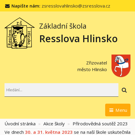
Napište nám:
zsresslovahlinsko@zsresslova.cz
Základní škola
Resslova Hlinsko
Zřizovatel
město Hlinsko
Hl
Menu
Úvodní stránka
Akce školy
Přírodovědná soutěž 2023
Ve dnech
30. a 31. května 2023
se na naší škole uskutečnila