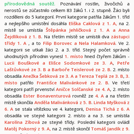
přírodovědná soutěž.
Poznávání rostlin, živočichů a
nerostů se zúčastnilo celkem 83 žáků 1. i 2. stupně. Žáci byli
rozděleni do 5 kategorií. První kategorie patřila žákům 1. tříd
a nejlepšího umístění dosáhla
Eliška Caklová z 1. A,
na 2.
místě
se umístila
Štěpánka Jehličková z 1. A a Anna
Žejdlíková z 1. B
. Na třetím místě se umístili dva
zástupci
třídy 1. A
, a to
Filip Borovec a Nela Halamková
. Ve 2.
kategorii se utkali žáci 2. a 3. tříd. Stejný počet správně
uhodnutých přírodnin vynesl
1. místo
hned čtyřem žákům -
Lucii Bouškové a Elišce
Sodomkové ze 3. A
,
Petře
Laštůvkové ze 3. B a Barboře Teislerové ze 2. B
. 2. místo
obsadila
Anežka Šebková ze 3. A a Tereza Teplá ze 3. B
,
3.
místo
patřilo
Františce Malivánkové ze 2. B
. Ve třetí
kategorii patří prvenství
Aničce Solčanské ze 4. A
, 2. místo
obsadila
Ester Bonaventurová
rovněž ze
4
.
A
a na třetím
místě skončila
Anděla Malivánková z 5. B
.
Linda Myšková z
6. A
se stala vítězkou ve 4. kategorii,
Denisa Tichá z 6. A
obsadila ve stejné kategorii 2. místo a na 3. se umístila
Karolína Zíbová
ze stejné třídy. Poslední kategorii ovládl
Matěj Pokorný z 9. A,
na 2. místě skončil
Tomáš Jandík z
9.