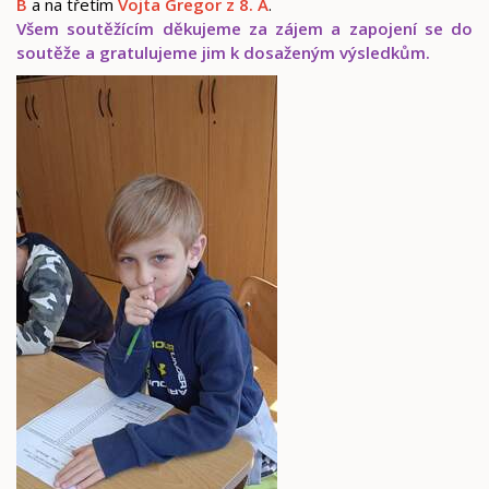
B
a na třetím
Vojta Gregor z 8. A
.
Všem soutěžícím děkujeme za zájem a zapojení se do
soutěže a gratulujeme jim k dosaženým výsledkům.