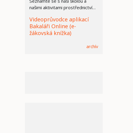
Seznamte se s naší školou a
našimi aktivitami prostřednictvím
prezentace.
Videoprůvodce aplikací
Bakaláři Online (e-
žákovská knížka)
archív