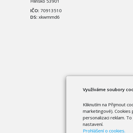
Hlinsko 53901
IČO:
70913510
DS:
xkwmmd6
Využíváme soubory co
Kliknutím na Přijmout co
marketingové). Cookies p
personalizaci reklam. T
nastavení.
Prohlášení o cookies.