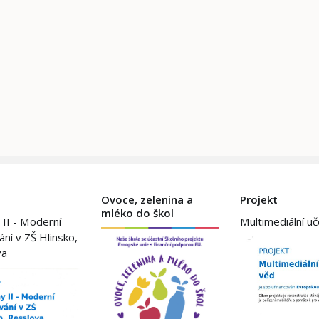
Ovoce, zelenina a
Projekt
mléko do škol
 II - Moderní
Multimediální u
ání v ZŠ Hlinsko,
va