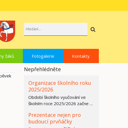
Hledat
hy žáků
Fotogalerie
Kontakty
Nepřehlédněte
spěvek
Organizace školního roku
2025/2026
Období školního vyučování ve
školním roce 2025/2026 začne ve
všech základních školách,
Prezentace nejen pro
středních…
budoucí prvňáčky