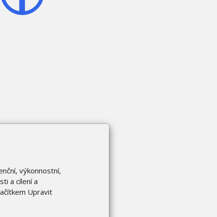
enční, výkonnostní,
i a cílení a
lačítkem Upravit