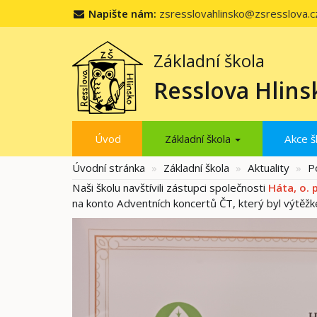
Napište nám:
zsresslovahlinsko@zsresslova.c
Základní škola
Resslova Hlins
Úvod
Základní škola
Akce š
Úvodní stránka
Základní škola
Aktuality
P
Naši školu navštívili zástupci společnosti
Háta, o. 
na konto Adventních koncertů ČT, který byl výtěž