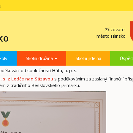
z
Zřizovatel
ko
město Hlinsko
koly
Školní družina
Školní jídelna
Úspěc
oděkování od společnosti Háta, o. p. s.
p. s. z Ledče nad Sázavou
s poděkováním za zaslaný finanční pří
kem z tradičního Resslovského jarmarku.