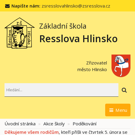
Napište nám:
zsresslovahlinsko@zsresslova.cz
Základní škola
Resslova Hlinsko
Zřizovatel
město Hlinsko
Hl
Menu
Úvodní stránka
Akce školy
Poděkování
Děkujeme všem rodičům
, kteří přišli ve čtvrtek 5. února se