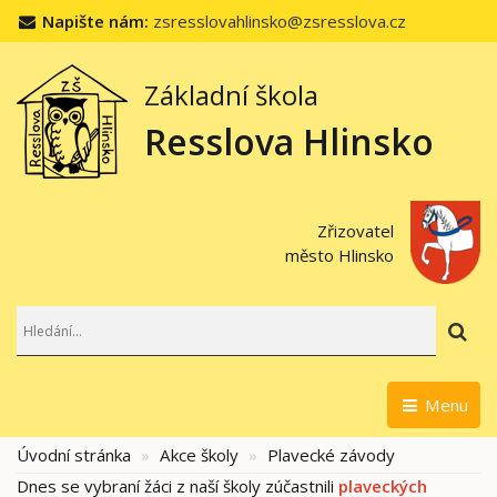
Napište nám:
zsresslovahlinsko@zsresslova.cz
Základní škola
Resslova Hlinsko
Zřizovatel
město Hlinsko
Hl
Menu
Úvodní stránka
Akce školy
Plavecké závody
Dnes se vybraní žáci z naší školy zúčastnili
plaveckých