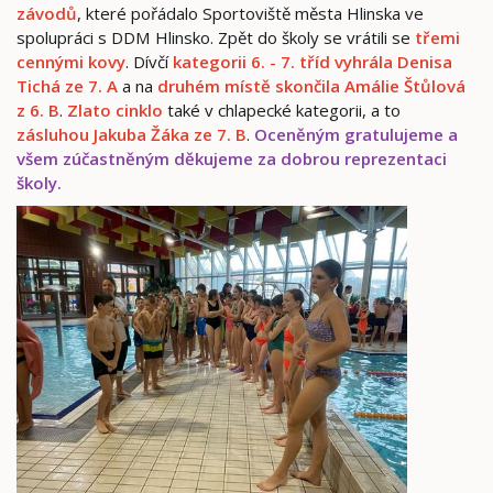
závodů
, které pořádalo Sportoviště města Hlinska ve
spolupráci s DDM Hlinsko. Zpět do školy se vrátili se
třemi
cennými kovy
. Dívčí
kategorii 6. - 7. tříd vyhrála Denisa
Tichá ze 7. A
a na
druhém místě skončila Amálie Štůlová
z 6. B
.
Zlato cinklo
také v chlapecké kategorii, a to
zásluhou Jakuba Žáka ze 7. B
.
Oceněným gratulujeme a
všem zúčastněným děkujeme za dobrou reprezentaci
školy.