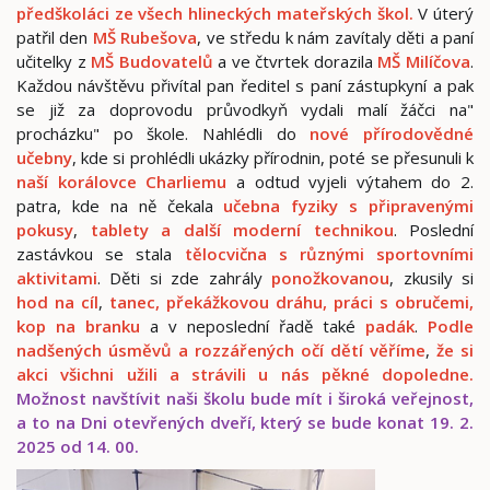
předškoláci ze všech hlineckých mateřských škol.
V úterý
patřil den
MŠ Rubešova
, ve středu k nám zavítaly děti a paní
učitelky z
MŠ Budovatelů
a ve čtvrtek dorazila
MŠ Milíčova
.
Každou návštěvu přivítal pan ředitel s paní zástupkyní a pak
se již za doprovodu průvodkyň vydali malí žáčci na"
procházku" po škole. Nahlédli do
nové přírodovědné
učebny
, kde si prohlédli ukázky přírodnin, poté se přesunuli k
naší korálovce Charliemu
a odtud vyjeli výtahem do 2.
patra, kde na ně čekala
učebna fyziky s připravenými
pokusy
,
tablety a další
moderní technikou
. Poslední
zastávkou se stala
tělocvična s různými sportovními
aktivitami
. Děti si zde zahrály
ponožkovanou
, zkusily si
hod na cíl
,
tanec, překážkovou dráhu, práci s obručemi,
kop na branku
a v neposlední řadě také
padák
.
Podle
nadšených úsměvů a rozzářených očí dětí věříme
,
že si
akci všichni užili a strávili u nás pěkné dopoledne.
Možnost navštívit naši školu bude mít i široká veřejnost,
a to na Dni otevřených dveří, který se bude konat 19. 2.
2025 od 14. 00.