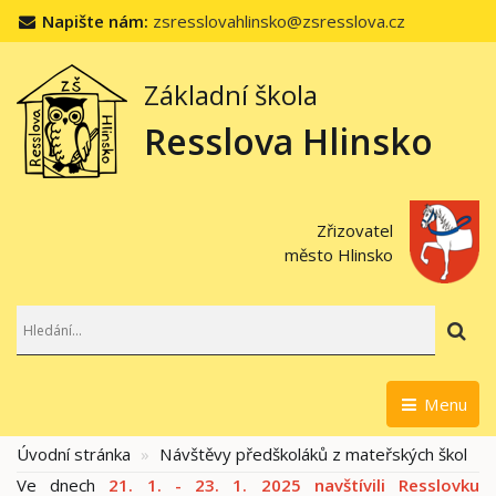
Napište nám:
zsresslovahlinsko@zsresslova.cz
Základní škola
Resslova Hlinsko
Zřizovatel
město Hlinsko
Hl
Menu
Úvodní stránka
Návštěvy předškoláků z mateřských škol
Ve dnech
21. 1. - 23. 1. 2025 navštívili Resslovku