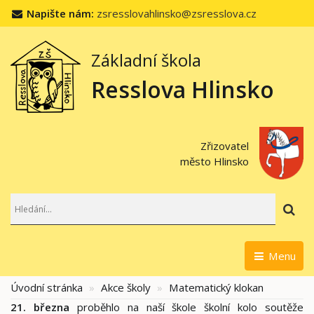
Napište nám:
zsresslovahlinsko@zsresslova.cz
Základní škola
Resslova Hlinsko
Zřizovatel
město Hlinsko
Hl
Menu
Úvodní stránka
Akce školy
Matematický klokan
21. března
proběhlo na naší škole školní kolo soutěže