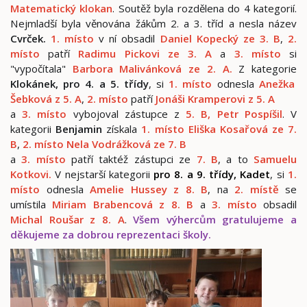
Matematický klokan
. Soutěž byla rozdělena do 4 kategorií.
Nejmladší byla věnována žákům 2. a 3. tříd a nesla název
Cvrček.
1. místo
v ní obsadil
Daniel Kopecký ze 3. B
,
2.
místo
patří
Radimu Pickovi ze 3. A
a
3. místo
si
"vypočítala"
Barbora
Malivánková ze 2. A.
Z kategorie
Klokánek, pro 4. a 5. třídy
, si
1. místo
odnesla
Anežka
Šebková z 5. A
,
2. místo
patří
Jonáši Kramperovi z 5. A
a
3. místo
vybojoval zástupce z
5. B, Petr Pospíšil
. V
kategorii
Benjamin
získala
1. místo Eliška Kosařová ze 7.
B
,
2. místo Nela Vodrážková ze 7. B
a
3. místo
patří taktéž zástupci ze
7. B
, a to
Samuelu
Kotkovi.
V nejstarší kategorii
pro 8. a 9. třídy, Kadet
, si
1.
místo
odnesla
Amelie Hussey z 8. B
, na
2. místě
se
umístila
Miriam Brabencová z 8. B
a
3. místo
obsadil
Michal Roušar z 8. A
.
Všem výhercům gratulujeme a
děkujeme za dobrou reprezentaci školy.