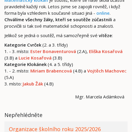
Matematický klokan
je soutěž, které se naše škola účastní
pravidelně každý rok. Letos jsme se zapojili rovněž, i když
forma byla vzhledem k současné situaci jiná -
online
.
Chválíme všechny žáky, kteří se soutěže zúčastnili
a
procvičili si tak své matematické schopnosti a znalosti.
Jelikož se jedná o soutěž, má samozřejmě své
vítěze
:
Kategorie Cvrček
(2. a 3. třídy)
1. - 3. místo:
Ester Bonaventurová
(2.A),
Eliška Kosařová
(3.B) a
Lucie Kosařová
(3.B)
Kategorie Klokánek
(4. a 5. třídy)
1. - 2. místo:
Miriam Brabencová
(4.B) a
Vojtěch Machove
c
(5.A)
3. místo:
Jakub Žák
(4.B)
Mgr. Marcela Adámková
Nepřehlédněte
Organizace školního roku 2025/2026