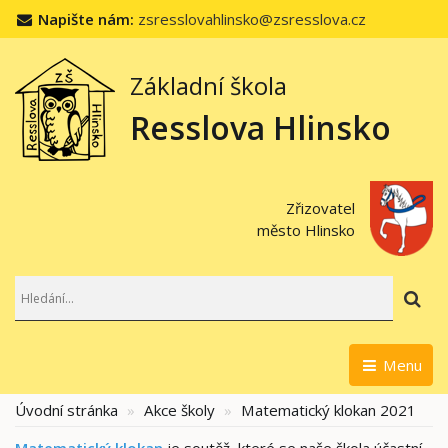
Napište nám:
zsresslovahlinsko@zsresslova.cz
Základní škola
Resslova Hlinsko
Zřizovatel
město Hlinsko
Hl
Menu
Úvodní stránka
Akce školy
Matematický klokan 2021