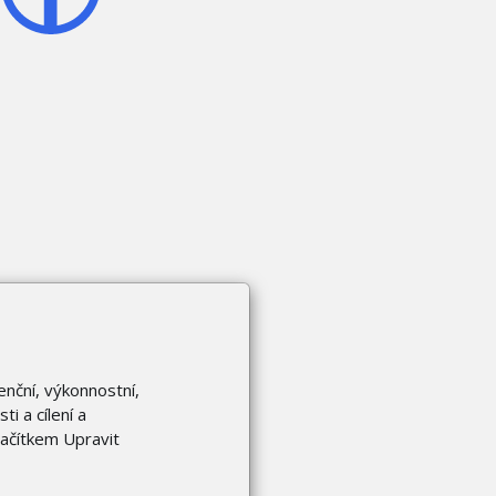
enční, výkonnostní,
i a cílení a
lačítkem Upravit