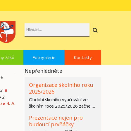
Hledat
hy žáků
Fotogalerie
Kontakty
Nepřehlédněte
ch
Organizace školního roku
aké
6
2025/2026
 2.
Období školního vyučování ve
 ze 4. A
.
školním roce 2025/2026 začne ve
všech základních školách,
Prezentace nejen pro
středních…
budoucí prvňáčky