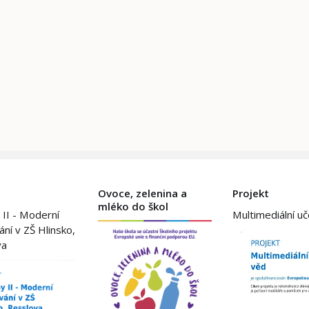
Ovoce, zelenina a
Projekt
mléko do škol
 II - Moderní
Multimediální u
ání v ZŠ Hlinsko,
va