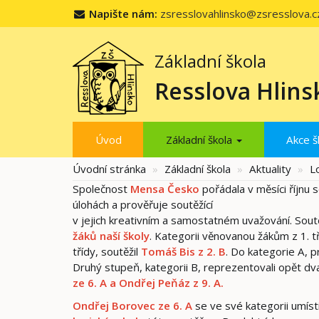
Napište nám:
zsresslovahlinsko@zsresslova.c
Základní škola
Resslova Hlins
Úvod
Základní škola
Akce š
Úvodní stránka
Základní škola
Aktuality
L
Společnost
Mensa Česko
pořádala v měsíci říjnu
úlohách a prověřuje soutěžící
v jejich kreativním a samostatném uvažování. Soutě
žáků naší školy
. Kategorii věnovanou žákům z 1. 
třídy, soutěžil
Tomáš Bis z 2. B
. Do kategorie A, pr
Druhý stupeň, kategorii B, reprezentovali opět dv
ze 6.
A a Ondřej Peňáz z 9. A.
Ondřej Borovec ze 6. A
se ve své kategorii umíst