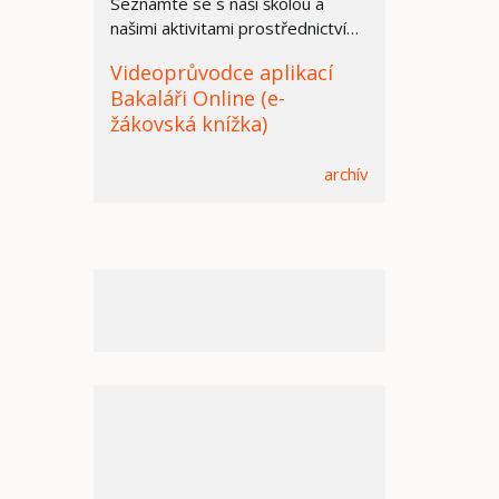
Seznamte se s naší školou a
našimi aktivitami prostřednictvím
prezentace.
Videoprůvodce aplikací
Bakaláři Online (e-
žákovská knížka)
archív