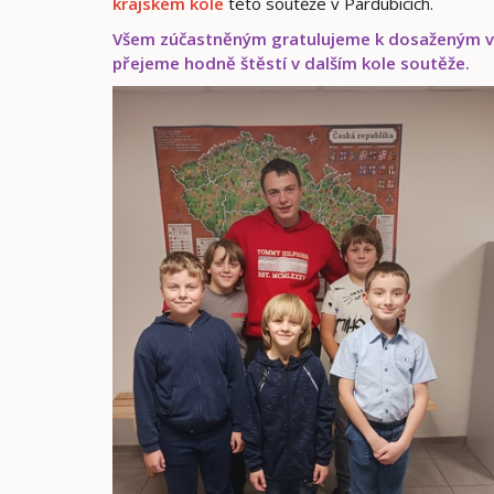
krajském kole
této soutěže v Pardubicích.
Všem zúčastněným gratulujeme k dosaženým vý
přejeme hodně štěstí v dalším kole soutěže.