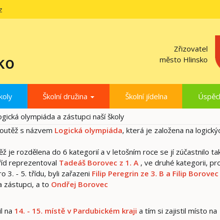
z
Zřizovatel
ko
město Hlinsko
koly
Školní družina
Školní jídelna
Úspěc
ogická olympiáda a zástupci naší školy
 soutěž s názvem
Logická olympiáda
, která je založena na logický
ž je rozdělena do 6 kategorií a v letošním roce se jí zúčastnilo t
tříd reprezentoval
Tadeáš Borovec z 1. A
, ve druhé kategorii, pro
o 3. - 5. třídu, byli zařazeni
Filip Peregrin ze 3. B a Filip Borovec
a zástupci, a to
Ondřej Borovec
il na
14. - 15. místě v Pardubickém kraji
a tím si zajistil místo na