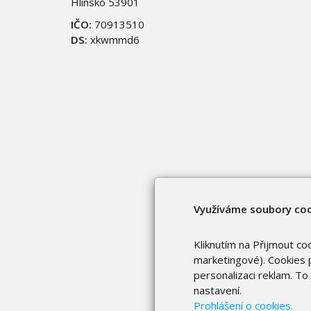
Hlinsko 53901
IČO:
70913510
DS:
xkwmmd6
Využíváme soubory co
Kliknutím na Přijmout co
marketingové). Cookies p
personalizaci reklam. T
nastavení.
Prohlášení o cookies.