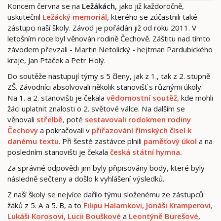
Koncem června se na
Ležákách,
jako již každoročně,
uskutečnil
Ležácký memoriál
, kterého se zúčastnili také
zástupci naší školy. Závod je pořádán již od roku 2011. V
letošním roce byl věnován rodině Čechově. Záštitu nad tímto
závodem převzali - Martin Netolický - hejtman Pardubického
kraje, Jan Ptáček a Petr Holý.
Do soutěže nastupují týmy s 5 členy, jak z 1., tak z 2. stupně
ZŠ. Závodníci absolvovali několik stanovišť s různými úkoly.
Na 1. a 2. stanovišti je čekala
vědomostní soutěž,
kde mohli
žáci uplatnit znalosti o 2. světové válce. Na dalším se
věnovali
střelbě,
poté
sestavovali rodokmen rodiny
Čechovy
a pokračovali v
přiřazování římských čísel k
danému textu
. Při šesté zastávce plnili
paměťový úkol
a na
posledním stanovišti je čekala
česká státní hymna.
Za správné odpovědi jim byly připisovány body, které byly
následně sečteny a došlo k vyhlášení výsledků.
Z naší školy se nejvíce dařilo týmu složenému ze zástupců
žáků z 5. A a 5. B, a to
Filipu Halamkovi, Jonáši Kramperovi,
Lukáši Korosovi, Lucii Bouškové
a
Leontýně Burešové
,