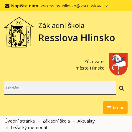
Napište nám:
zsresslovahlinsko@zsresslova.cz
Základní škola
Resslova Hlinsko
Zřizovatel
město Hlinsko
Hl
Menu
Úvodní stránka
Základní škola
Aktuality
Ležácký memoriál