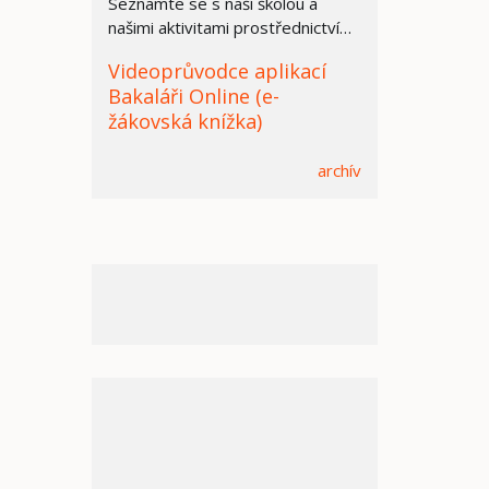
Seznamte se s naší školou a
našimi aktivitami prostřednictvím
prezentace.
Videoprůvodce aplikací
Bakaláři Online (e-
žákovská knížka)
archív