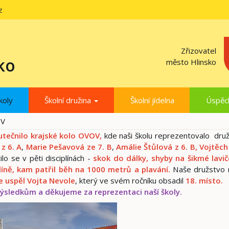
z
Zřizovatel
ko
město Hlinsko
koly
Školní družina
Školní jídelna
Úspěc
OV
tečnilo krajské kolo OVOV,
kde naši školu reprezentovalo dru
z 6. A
,
Marie Pešavová ze 7. B
,
Amálie Štůlová z 6. B, Vojtěc
ilo se v pěti disciplínách -
skok do dálky, shyby na šikmé lavi
plíně, kam patřil běh na 1000 metrů a plavání.
Naše družstvo 
ce uspěl Vojta Nevole
, který ve svém ročníku obsadil
18. místo.
sledkům a děkujeme za reprezentaci naší školy.