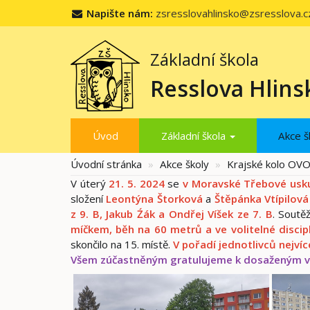
Napište nám:
zsresslovahlinsko@zsresslova.c
Základní škola
Resslova Hlins
Úvod
Základní škola
Akce š
Úvodní stránka
Akce školy
Krajské kolo OV
V úterý
21. 5. 2024
se
v Moravské Třebové usku
složení
Leontýna Štorková
a
Štěpánka Vtípilová 
z 9. B, Jakub Źák a Ondřej Víšek ze 7. B
. Soutěž
míčkem, běh na 60 metrů
a ve volitelné disci
skončilo na 15. místě.
V pořadí jednotlivců nejví
Všem zúčastněným gratulujeme k dosaženým vý