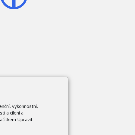
enční, výkonnostní,
i a cílení a
lačítkem Upravit