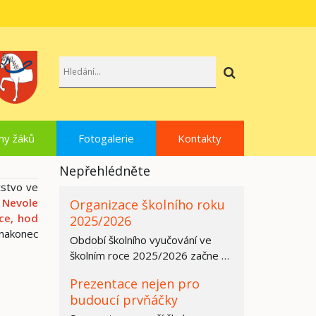
Hledat
hy žáků
Fotogalerie
Kontakty
Nepřehlédněte
žstvo ve
h Nevole
Organizace školního roku
čce, hod
2025/2026
nakonec
Období školního vyučování ve
školním roce 2025/2026 začne ve
všech základních školách,
Prezentace nejen pro
středních…
budoucí prvňáčky