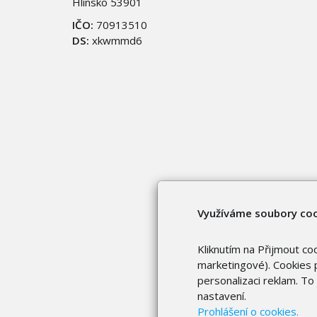
Hlinsko 53901
IČO:
70913510
DS:
xkwmmd6
Využíváme soubory co
Kliknutím na Přijmout co
marketingové). Cookies p
personalizaci reklam. T
nastavení.
Prohlášení o cookies.