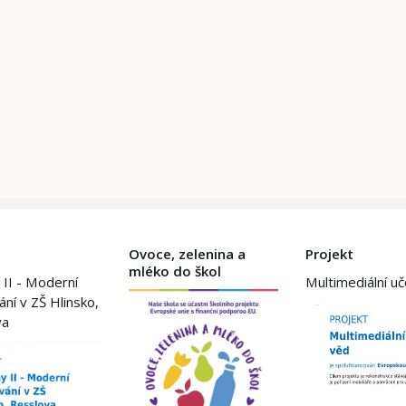
Ovoce, zelenina a
Projekt
mléko do škol
 II - Moderní
Multimediální u
ání v ZŠ Hlinsko,
va