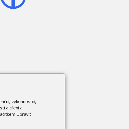
enční, výkonnostní,
i a cílení a
lačítkem Upravit