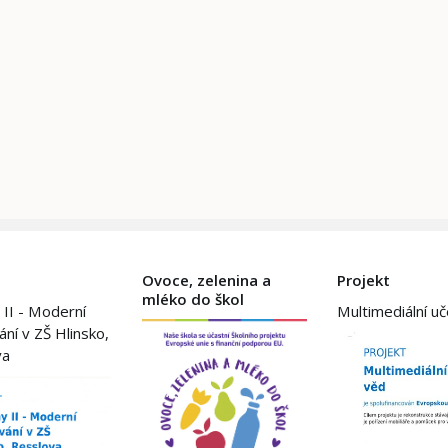
Ovoce, zelenina a
Projekt
mléko do škol
 II - Moderní
Multimediální u
ání v ZŠ Hlinsko,
va