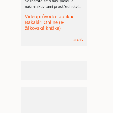
Seznamte se s naší školou a
našimi aktivitami prostřednictvím
prezentace.
Videoprůvodce aplikací
Bakaláři Online (e-
žákovská knížka)
archív