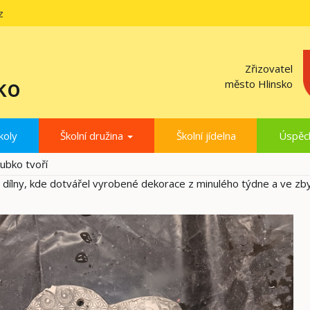
z
Zřizovatel
ko
město Hlinsko
koly
Školní družina
Školní jídelna
Úspěc
lubko tvoří
 dílny, kde dotvářel vyrobené dekorace z minulého týdne a ve zb