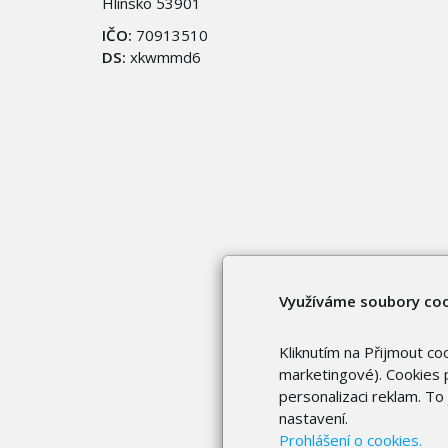
Hlinsko 53901
IČO:
70913510
DS:
xkwmmd6
Využíváme soubory co
Kliknutím na Přijmout co
marketingové). Cookies p
personalizaci reklam. T
nastavení.
Prohlášení o cookies.