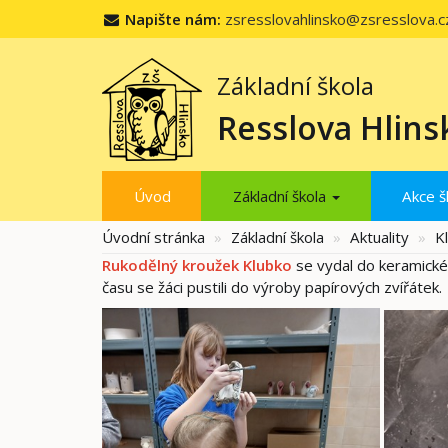
Napište nám:
zsresslovahlinsko@zsresslova.c
Základní škola
Resslova Hlins
Úvod
Základní škola
Akce š
Úvodní stránka
Základní škola
Aktuality
K
Rukodělný kroužek Klubko
se vydal do keramické
času se žáci pustili do výroby papírových zvířátek.