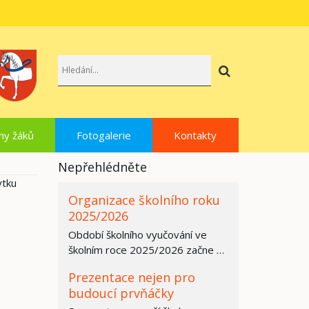
Hledat
hy žáků
Fotogalerie
Kontakty
Nepřehlédněte
ytku
Organizace školního roku
2025/2026
Období školního vyučování ve
školním roce 2025/2026 začne ve
všech základních školách,
Prezentace nejen pro
středních…
budoucí prvňáčky